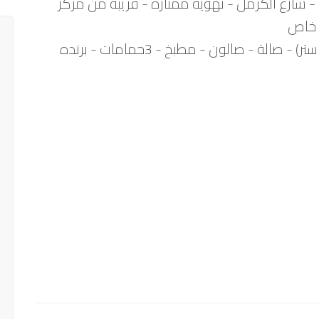
 - شارع الكرمل - تهوية ممتازة - قريبة من مركز