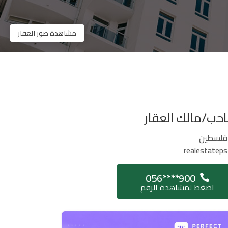
مشاهدة صور العقار
حب/مالك العقار
فلسطين
realestateps
056****900
اضغط لمشاهدة الرقم