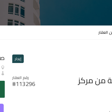
 العقار
صا
إيجار
ة من مركز
رقم العقار
#113296