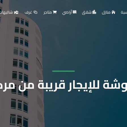
سية
منازل
شقق
أراضي
متاجر
غرف
شاليهات
ة للإيجار قريبة من مركز