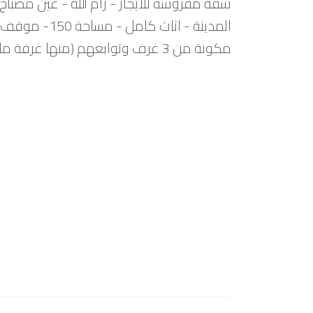
شقة مفروشة للايجار - رام الله - عين مصباح
المدينة - اثاث كامل - مساحة 150- موقف خاص
مكونة من 3 غرف وتوابعهم (منها غرفة ماستر) - صالة - صالون - مطبخ - 3حمامات - برنده