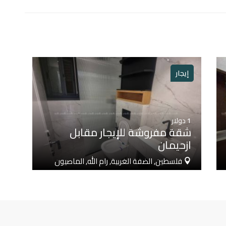
إيجار
1
دولار
شقة مفروشة للإيجار مقابل
ازحيمان
فلسطين, الضفة الغربية, رام الله, الماصيون