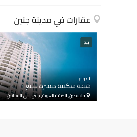
عقارات في مدينة جنين
بيع
1
دولار
شقة سكنية مميزة للبيع
فلسطين, الضفة الغربية, جنين, حي البساتين