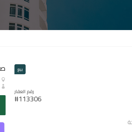
صا
بيع
رقم العقار
#113306
ة