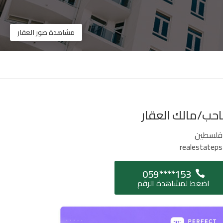
مشاهدة صور العقار
حب/مالك العقار
فلسطين
realestateps
059****153
اضغط لمشاهدة الرقم