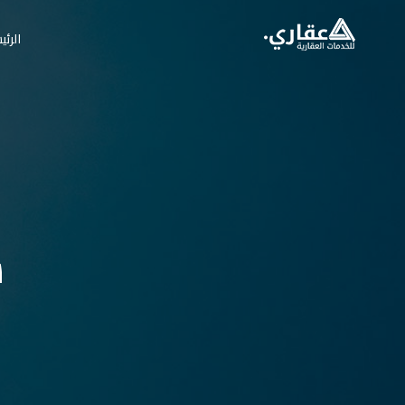
الرئي
ش