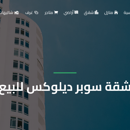
سية
منازل
شقق
أراضي
متاجر
غرف
شاليهات
قة سوبر ديلوكس للبيع