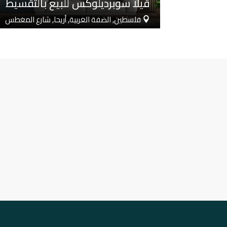
ڤيلا سوبرديلوكس للبيع بالتقسيط
فلسطين, الضفة الغربية, أريحا, شارع المغطس