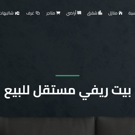
سية
منازل
شقق
أراضي
متاجر
غرف
شاليهات
بيت ريفي مستقل للبيع