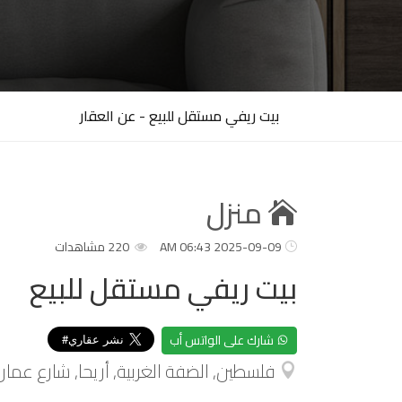
بيت ريفي مستقل للبيع - عن العقار
منزل
2025-09-09 06:43 AM
220 مشاهدات
بيت ريفي مستقل للبيع
شارك على الواتس أب
فلسطين, الضفة الغربية, أريحا, شارع عمان