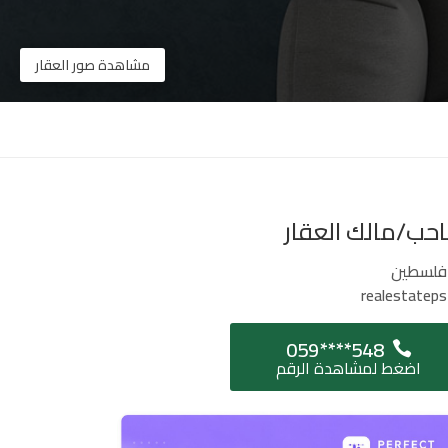
مشاهدة صور العقار
حب/مالك العقار
فلسطين
realestateps
059****548
اضغط لمشاهدة الرقم