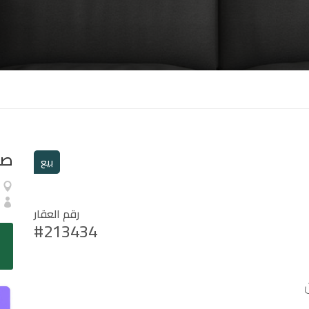
صا
بيع
رقم العقار
#213434