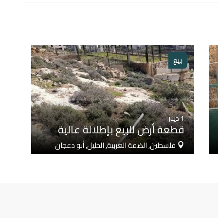
بيع
1
دينار
قطعة أرض للبيع بإطلالة عالية
فلسطين, الضفة الغربية, الخليل, أبو دعجان