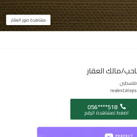
مشاهدة صور العقار
حب/مالك العقار
فلسطين
realestateps
056****518
اضغط لمشاهدة الرقم