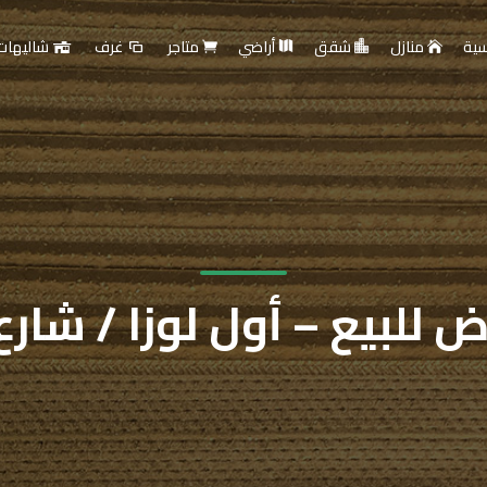
سية
منازل
شقق
أراضي
متاجر
غرف
شاليهات
للبيع – أول لوزا / شارع