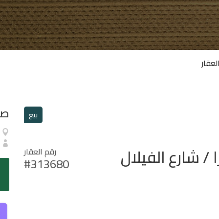
لعقار
صا
بيع
 / شارع الفيلال
رقم العقار
#313680