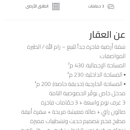
3 حمامات
الطابق الأرضي
عن العقار
شقة أرضية فاخرة جداً للبيع – رام الله / الطيرة
المواصفات:
المساحة الإجمالية: 430 م²
▪️ المساحة الداخلية: 230 م²
▪️ المساحة الخارجية (حديقة خاصة): 200 م²
مدخل خاص يوفّر الخصوصية التامة
3 غرف نوم واسعة + 3 حمّامات فاخرة
صالون راقٍ + صالة معيشة مريحة + سفرة أنيقة
مطبخ فخم بتصميم حديث وتشطيبات مميزة