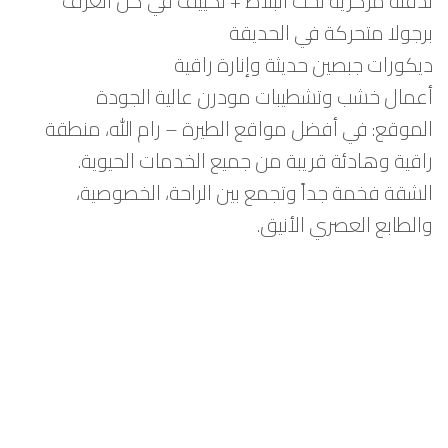
تدفئة مركزية تحت البلاط + تكييف في كل الغرف
برجولا متحركة في الحديقة
ديكورات جبصين حديثة وإنارة راقية
أعمال خشب وتشطيبات مودرن عالية الجودة
الموقع: في أفضل مواقع الطيرة – رام الله، منطقة
راقية وهادئة قريبة من جميع الخدمات الحيوية.
الشقة فخمة جداً وتجمع بين الراحة، الخصوصية،
والطابع العصري الأنيق.