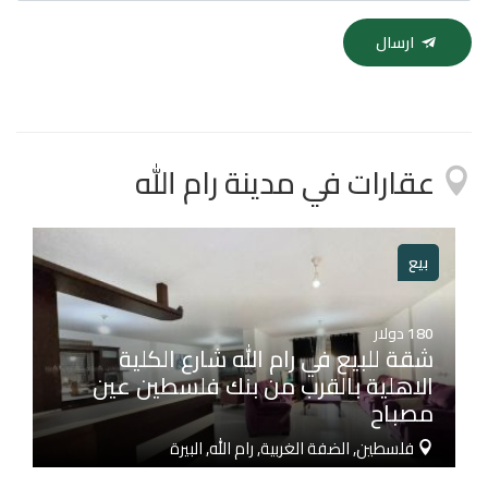
ارسال
عقارات في مدينة رام الله
بيع
180
دولار
شقة للبيع في رام الله شارع الكلية
الاهلية بالقرب من بنك فلسطين عين
مصباح
فلسطين, الضفة الغربية, رام الله, البيرة