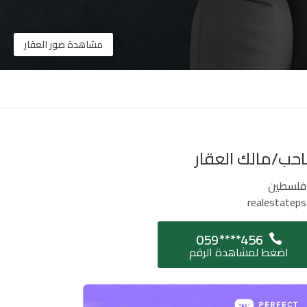
مشاهدة صور العقار
حب/مالك العقار
فلسطين
realestateps
059****456
اضغط لمشاهدة الرقم