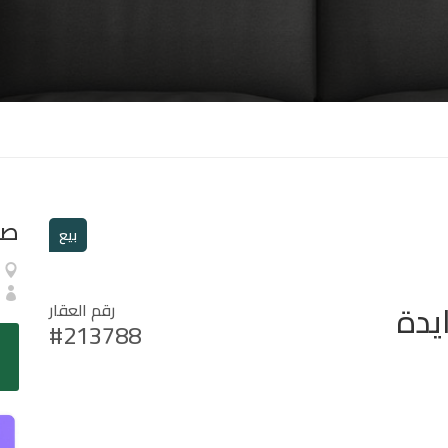
صا
بيع
يدة
رقم العقار
#213788