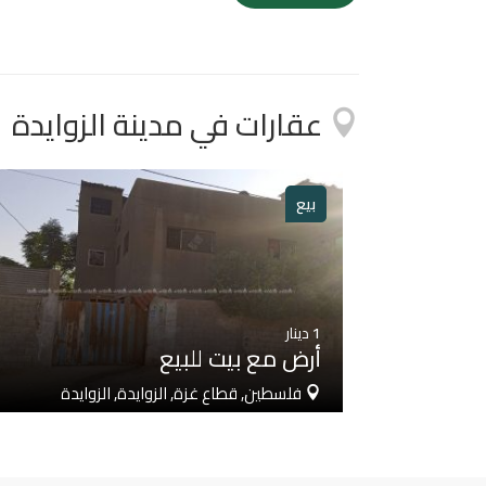
عقارات في مدينة الزوايدة
بيع
1
دينار
أرض مع بيت للبيع
فلسطين, قطاع غزة, الزوايدة, الزوايدة