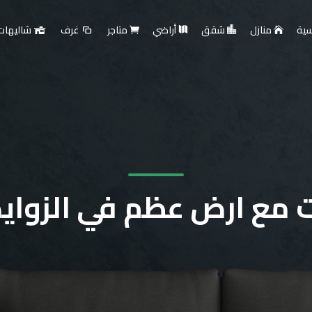
سية
منازل
شقق
أراضي
متاجر
غرف
شاليهات
 مع ارض عظم في الزواي