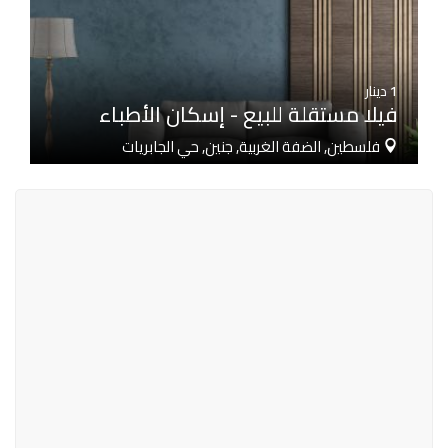
1
دينار
فيلا مستقلة للبيع - إسكان الأطباء
فلسطين, الضفة الغربية, جنين, حي الجابريات