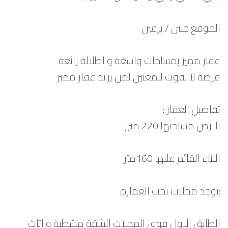
الموقع جنين / برقين
عقار مميز بمساحات واسعة و اطلالة رائعة
فرصة لا تفوت للمعنين لمن يريد عقار مميز
تفاصيل العقار :
الارض مساحتها 220 مترر
البناء القائم عليها 160متر
:يوجد محلات تحت العمارة
الطابق الاول فوق المحلات الشقة مشطبة و اثاث