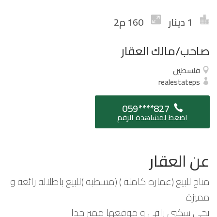
1 دينار
160 م2
صاحب/مالك العقار
فلسطين
realestateps
059****827
اضغط لمشاهدة الرقم
عن العقار
متاح للبيع (عمارة كاملة ) (مشطبه )للبيع باطلالة رائعة و
مميزة
بحي سكني راقي و موقعها مميز جدا