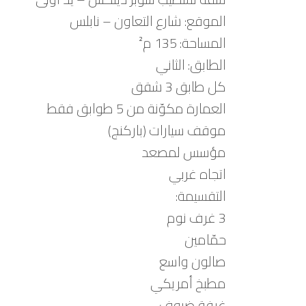
الموقع: شارع التعاون – نابلس
المساحة: 135 م²
الطابق: الثاني
كل طابق 3 شقق
العمارة مكوّنة من 5 طوابق فقط
موقف سيارات (باركنج)
مؤسس لمصعد
اتجاه غربي
التقسيمة:
3 غرف نوم
حمّامين
صالون واسع
مطبخ أمريكي
غرفة ضيوف