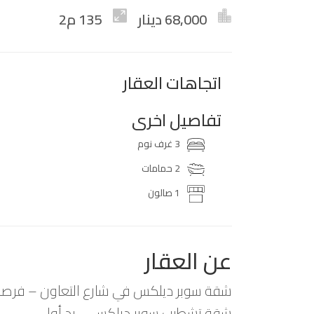
68,000 دينار
135 م2
اتجاهات العقار
تفاصيل اخرى
3 غرف نوم
2 حمامات
1 صالون
عن العقار
شقة سوبر ديلكس في شارع التعاون – فرصة ح
شقة تشطيب سوبر ديلكس – يد أولى