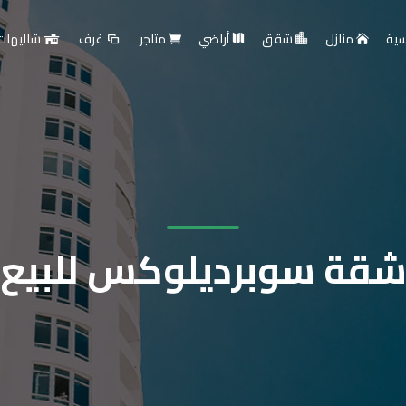
سية
منازل
شقق
أراضي
متاجر
غرف
شاليهات
قة سوبرديلوكس للبيع