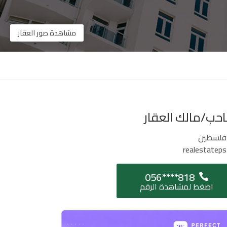
مشاهدة صور العقار
حب/مالك العقار
فلسطين
realestateps
056****818
اضغط لمشاهدة الرقم