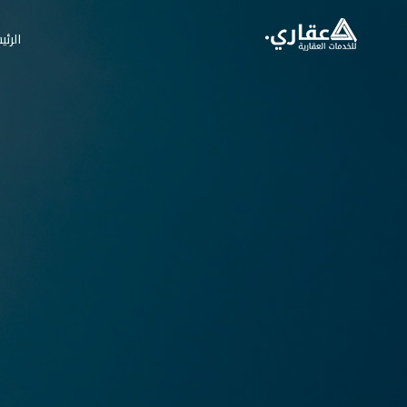
الرئي
ش