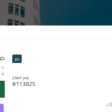
صا
بيع
رقم العقار
#113825
ون