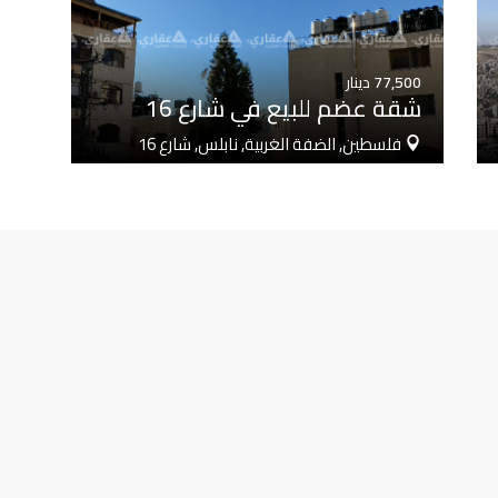
77,500
دينار
شقة عضم للبيع في شارع 16
فلسطين, الضفة الغربية, نابلس, شارع 16