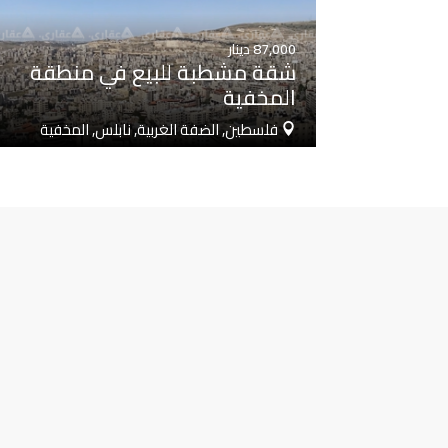
87,000
دينار
شقة مشطبة للبيع في منطقة
المخفية
فلسطين, الضفة الغربية, نابلس, المخفية