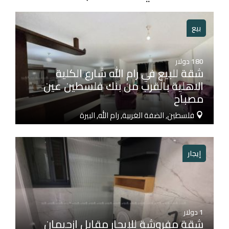
بيع
180
دولار
شقة للبيع في رام الله شارع الكلية
الاهلية بالقرب من بنك فلسطين عين
مصباح
فلسطين, الضفة الغربية, رام الله, البيرة
إيجار
1
دولار
شقة مفروشة للإيجار مقابل ازحيمان