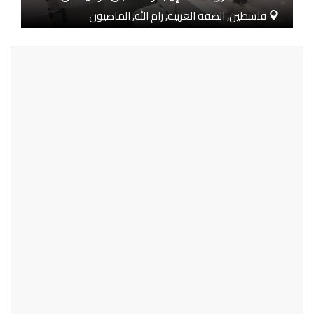
فلسطين, الضفة الغربية, رام الله, الماصيون