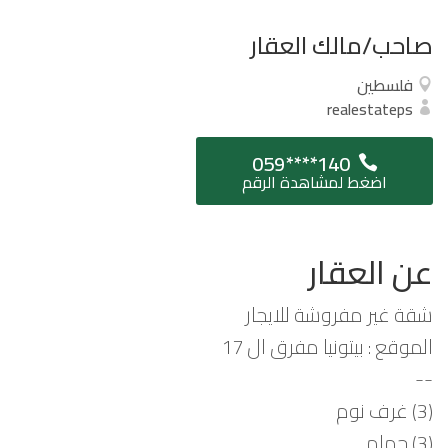
صاحب/مالك العقار
فلسطين
realestateps
059****140
اضغط لمشاهدة الرقم
عن العقار
شقة غير مفروشة للايجار
الموقع : بيتونيا مفرق ال 17
--
(3) غرف نوم
(3) حمام.