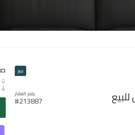
صا
بيع
للبيع
رقم العقار
#213887