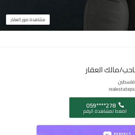
مشاهدة صور العقار
حب/مالك العقار
فلسطين
realestateps
059****278
اضغط لمشاهدة الرقم