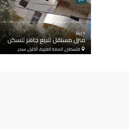
1
دينار
منزل مستقل للبيع جاهز للسكن
فلسطين, الضفة الغربية, الخليل, سنجر