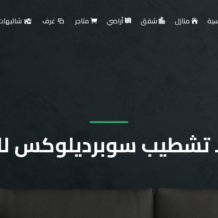
سية
منازل
شقق
أراضي
متاجر
غرف
شاليهات
 تشطيب سوبرديلوكس لل