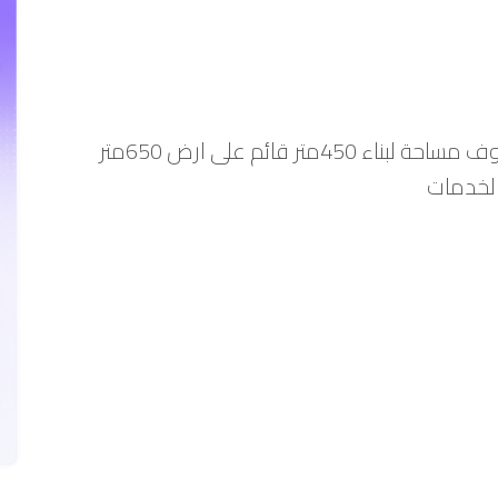
فيلا للبيع في مدينة الخليل شعابه طابقين وروف مساحة لبناء 450متر قائم على ارض 650متر
لخدمات