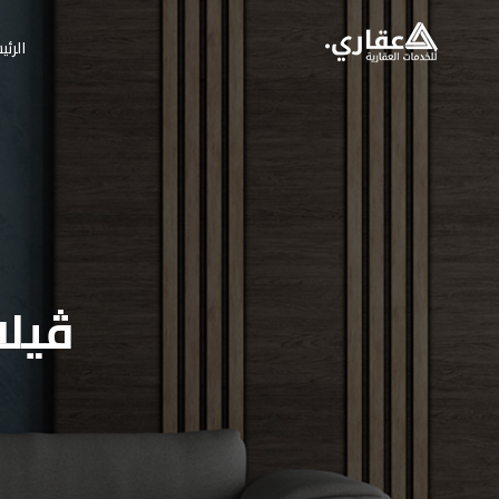
الرئي
ڤيلا