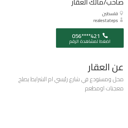
صاحب/مالك العقار
فلسطين
realestateps
056****421
اضغط لمشاهدة الرقم
عن العقار
محل ومستودع في شارع رئيسي ام الشرايط يصلح
معجنات اومطعم