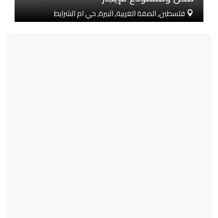
فلسطين, الضفة الغربية, البيرة, حي ام الشرايط