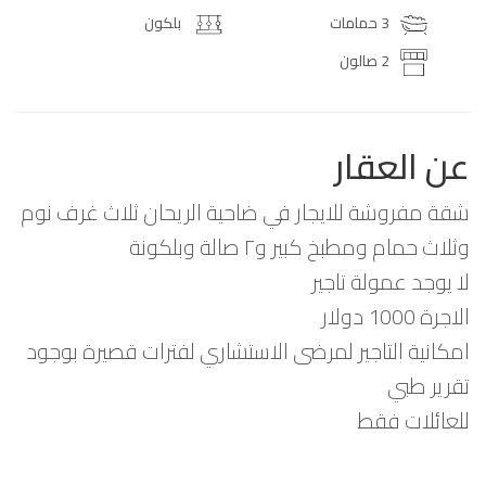
3 حمامات
بلكون
2 صالون
عن العقار
شقة مفروشة للايجار في ضاحية الريحان ثلاث غرف نوم
وثلاث حمام ومطبخ كبير و٢ صالة وبلكونة
لا يوجد عمولة تاجير
الاجرة 1000 دولار
امكانية التاجير لمرضى الاستشاري لفترات قصيرة بوجود
تقرير طبي
للعائلات فقط