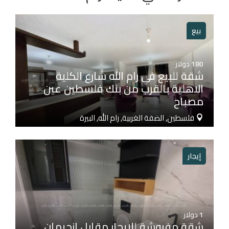
بيع
180
دولار
شقة للبيع في رام الله شارع الكلية
الاهلية بالقرب من بنك فلسطين عين
مصباح
فلسطين, الضفة الغربية, رام الله, البيرة
إيجار
1
دولار
شقة مفروشة للإيجار مقابل ازحيمان