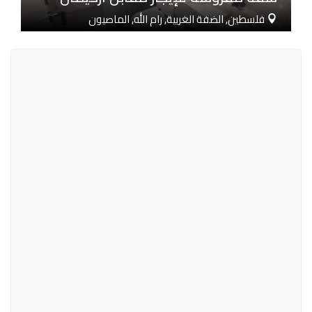
فلسطين, الضفة الغربية, رام الله, الماصيون