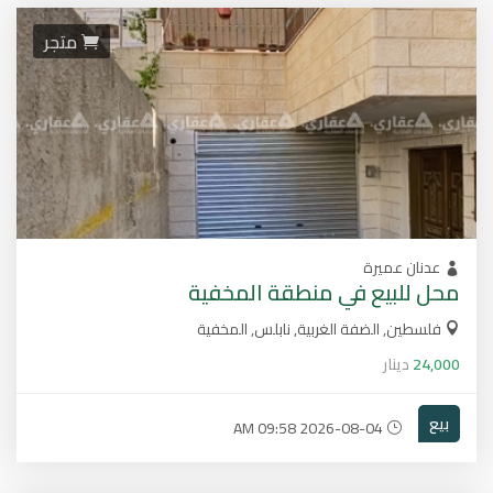
متجر
عدنان عميرة
محل للبيع في منطقة المخفية
فلسطين, الضفة الغربية, نابلس, المخفية
24,000
دينار
بيع
2026-08-04 09:58 AM