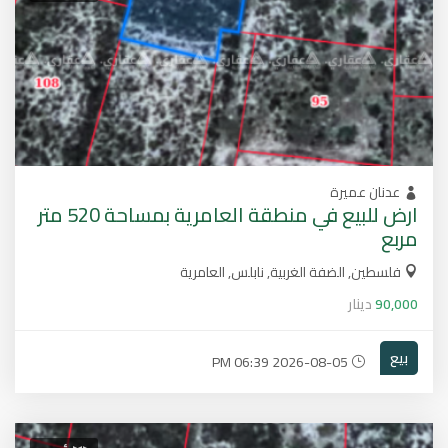
عدنان عميرة
ارض للبيع في منطقة العامرية بمساحة 520 متر
مربع
فلسطين, الضفة الغربية, نابلس, العامرية
90,000
دينار
بيع
2026-08-05 06:39 PM