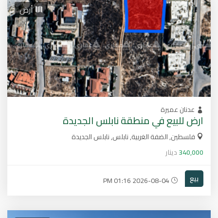
أرض
عدنان عميرة
ارض للبيع في منطقة نابلس الجديدة
فلسطين, الضفة الغربية, نابلس, نابلس الجديدة
340,000
دينار
بيع
2026-08-04 01:16 PM