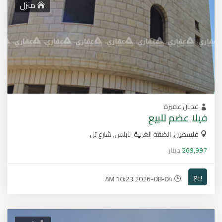
منزل
عدنان عميرة
فيلا عضم للبيع
فلسطين, الضفة الغربية, نابلس, شارع تل
269,997
دينار
بيع
2026-08-04 10:23 AM