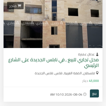
متجر
عدنان عميرة
محل تجاري للبيع , في نابلس الجديدة على الشارع
الرئيسي
فلسطين, الضفة الغربية, نابلس, نابلس الجديدة
45,000
دينار
بيع
2026-08-04 10:10 AM