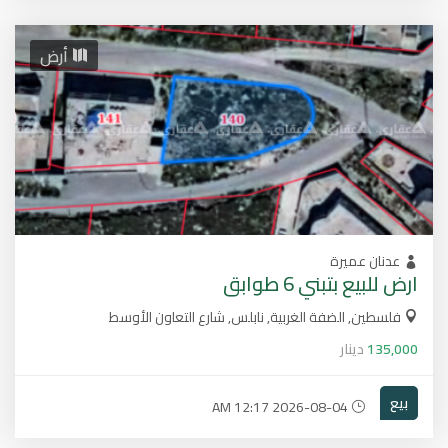
أرض
عدنان عميرة
ارض للبيع بتبني 6 طوابق
فلسطين, الضفة الغربية, نابلس, شارع التعاون الأوسط
135,000
دينار
بيع
2026-08-04 12:17 AM