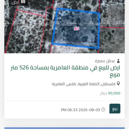
أرض
عدنان عميرة
ارض للبيع في منطقة العامرية بمساحة 526 متر
مربع
فلسطين, الضفة الغربية, نابلس, العامرية
90,000
دينار
بيع
2026-08-05 06:33 PM