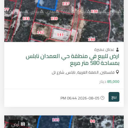
عدنان عميرة
ارض للبيع في منطقة حي العمدان نابلس
بمساحة 580 متر مربع
فلسطين, الضفة الغربية, نابلس, شارع تل
85,000
دينار
بيع
2026-08-05 06:44 PM
أرض