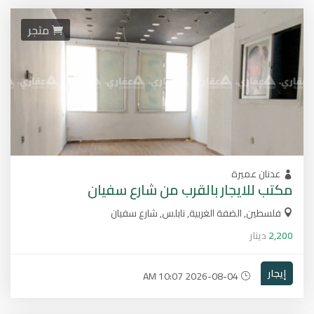
متجر
عدنان عميرة
مكتب للايجار بالقرب من شارع سفيان
فلسطين, الضفة الغربية, نابلس, شارع سفيان
2,200
دينار
إيجار
2026-08-04 10:07 AM