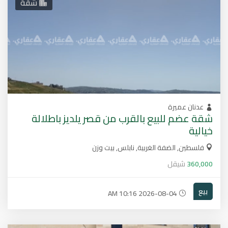
شقة
عدنان عميرة
شقة عضم للبيع بالقرب من قصر يلديز باطلالة
خيالية
فلسطين, الضفة الغربية, نابلس, بيت وزن
360,000
شيقل
بيع
2026-08-04 10:16 AM