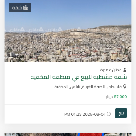
شقة
عدنان عميرة
شقة مشطبة للبيع في منطقة المخفية
فلسطين, الضفة الغربية, نابلس, المخفية
87,000
دينار
بيع
2026-08-04 01:29 PM