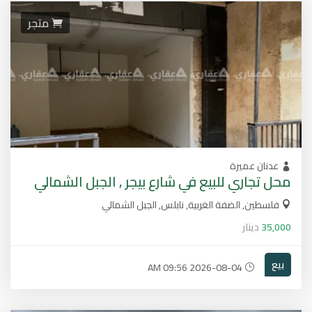
متجر
عدنان عميرة
محل تجاري للبيع في شارع بيجر , الجبل الشمالي
فلسطين, الضفة الغربية, نابلس, الجبل الشمالي
35,000
دينار
بيع
2026-08-04 09:56 AM