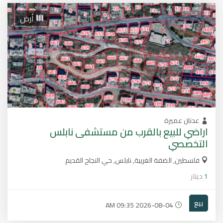
أرض
عدنان عميرة
اراضي للبيع بالقرب من مستشفى نابلس
التخصصي
فلسطين, الضفة الغربية, نابلس, حي النجاح القديم
1
دينار
بيع
2026-08-04 09:35 AM