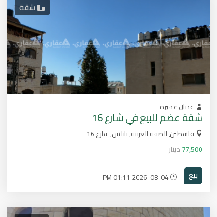
شقة
عدنان عميرة
شقة عضم للبيع في شارع 16
فلسطين, الضفة الغربية, نابلس, شارع 16
77,500
دينار
بيع
2026-08-04 01:11 PM