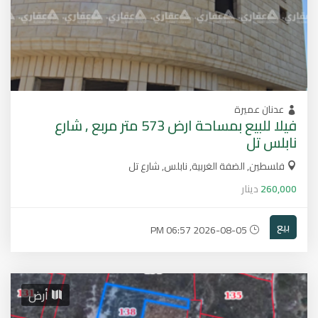
عدنان عميرة
فيلا للبيع بمساحة ارض 573 متر مربع , شارع
نابلس تل
فلسطين, الضفة الغربية, نابلس, شارع تل
260,000
دينار
بيع
2026-08-05 06:57 PM
أرض