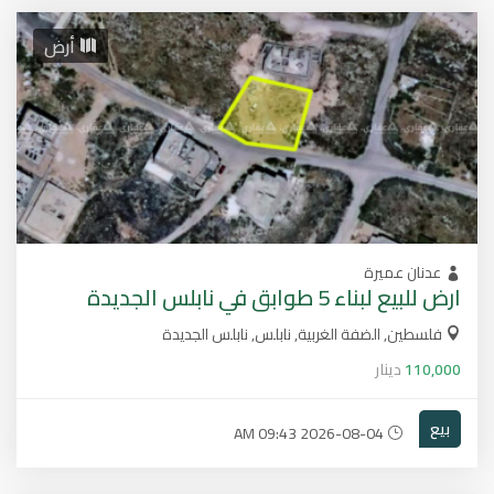
أرض
عدنان عميرة
ارض للبيع لبناء 5 طوابق في نابلس الجديدة
فلسطين, الضفة الغربية, نابلس, نابلس الجديدة
110,000
دينار
بيع
2026-08-04 09:43 AM