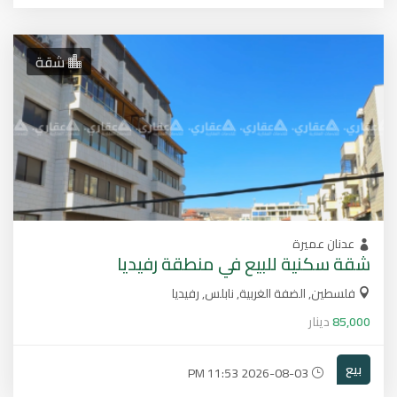
شقة
عدنان عميرة
شقة سكنية للبيع في منطقة رفيديا
فلسطين, الضفة الغربية, نابلس, رفيديا
85,000
دينار
بيع
2026-08-03 11:53 PM