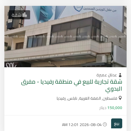
شقة
عدنان عميرة
شقة تجارية للبيع في منطقة رفيديا - مفرق
البدوي
فلسطين, الضفة الغربية, نابلس, رفيديا
150,000
دينار
بيع
2026-08-04 12:01 AM