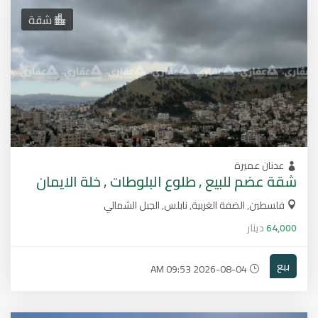
شقة
عدنان عميرة
شقة عضم للبيع , طلوع البلوطات , خلة الايمان
فلسطين, الضفة الغربية, نابلس, الجبل الشمالي
64,000
دينار
بيع
2026-08-04 09:53 AM