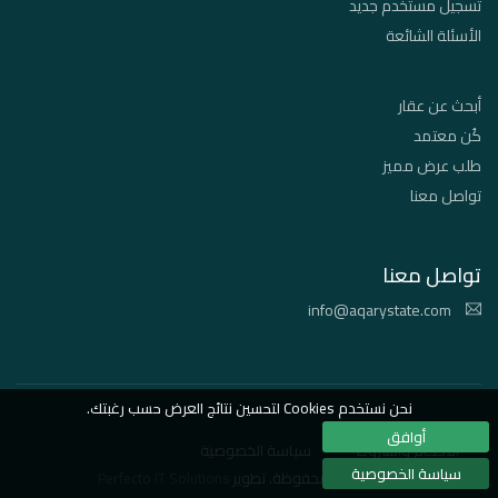
تسجيل مستخدم جديد
الأسئلة الشائعة
أبحث عن عقار
كُن معتمد
طلب عرض مميز
تواصل معنا
تواصل معنا
info@aqarystate.com
نحن نستخدم Cookies لتحسين نتائج العرض حسب رغبتك.
أوافق
الأحكام والشروط
سياسة الخصوصية
سياسة الخصوصية
© 2026 جميع الحقوق محفوظة. تطوير
Perfecto IT Solutions