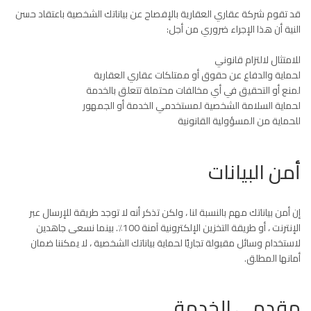
قد تقوم شركة عقاري العقارية بالإفصاح عن بياناتك الشخصية باعتقاد حسن
النية أن هذا الإجراء ضروري من أجل:
للامتثال لالتزام قانوني
لحماية والدفاع عن حقوق أو ممتلكات عقاري العقارية
لمنع أو التحقيق في أي مخالفات محتملة تتعلق بالخدمة
لحماية السلامة الشخصية لمستخدمي الخدمة أو الجمهور
للحماية من المسؤولية القانونية
أمن البيانات
إن أمن بياناتك مهم بالنسبة لنا ، ولكن تذكر أنه لا توجد طريقة للإرسال عبر
الإنترنت ، أو طريقة التخزين الإلكترونية آمنة 100٪. بينما نسعى جاهدين
لاستخدام وسائل مقبولة تجاريًا لحماية بياناتك الشخصية ، لا يمكننا ضمان
أمانها المطلق.
مقدمي الخدمة