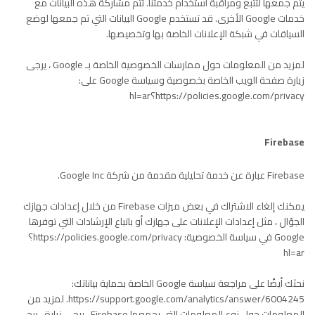
يتم جمعها لتتبع ومراقبة استخدام خدمتنا. تتم مشاركة هذه البيانات مع
خدمات Google الأخرى. قد تستخدم Google البيانات التي تم جمعها لوضع
السياقات في شبكة الإعلانات الخاصة بها وتخصيصها.
لمزيد من المعلومات حول ممارسات الخصوصية الخاصة بـ Google ، يرجى
زيارة صفحة الويب الخاصة بخصوصية وسياسة Google على:
https://policies.google.com/privacy؟hl=ar
Firebase
Firebase عبارة عن خدمة تحليلية مقدمة من شركة Google Inc.
يمكنك إلغاء الاشتراك في بعض ميزات Firebase من خلال إعدادات جهازك
الجوّال ، مثل إعدادات الإعلانات على جهازك أو باتباع الإرشادات التي توفرها
Google في سياسة الخصوصية: https://policies.google.com/privacy؟
hl=ar
نحثك أيضًا على مراجعة سياسة Google الخاصة بحماية بياناتك:
https://support.google.com/analytics/answer/6004245. لمزيد من
المعلومات حول نوع المعلومات التي يجمعها Firebase ، يرجى زيارة ، يرجى