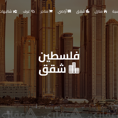
سية
منازل
شقق
أراضي
متاجر
غرف
شاليهات
فلسطين
ارية - بيع أو تأجير عقارا
شقق