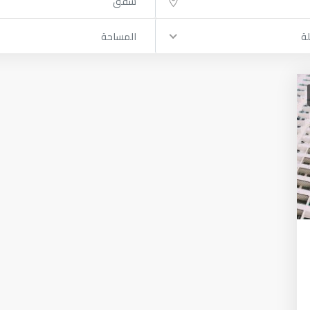
شقق
لة
المساحة