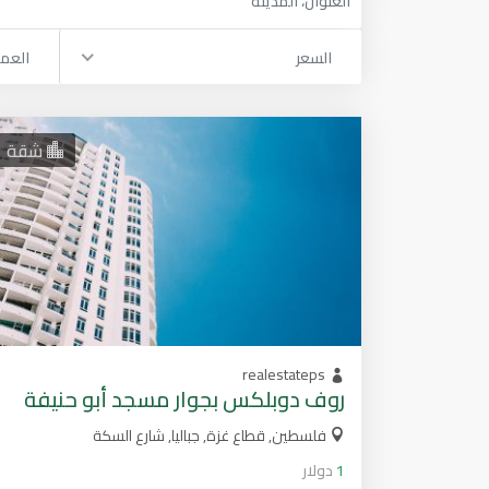
السعر
العم
شقة
realestateps
روف دوبلكس بجوار مسجد أبو حنيفة
فلسطين, قطاع غزة, جباليا, شارع السكة
1
دولار