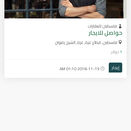
فلسطين للعقارات
حواصل للايجار
فلسطين, قطاع غزة, غزة, الشيخ رضوان
1
دولار
إيجار
2018-11-19 01:10 AM