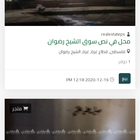
realestateps
محل في نص سوق الشيخ رضوان
فلسطين, قطاع غزة, غزة, الشيخ رضوان
1
دولار
بيع
2020-12-16 12:18 PM
متجر