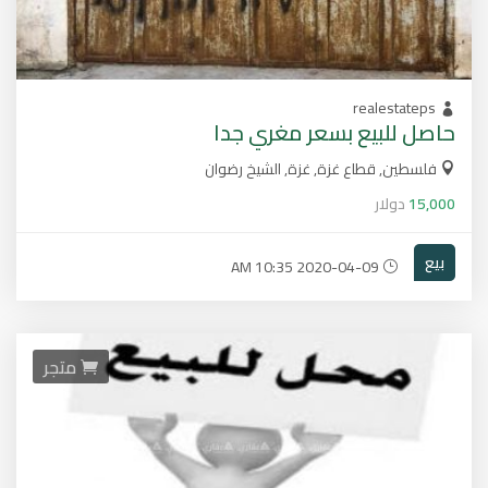
realestateps
حاصل للبيع بسعر مغري جدا
فلسطين, قطاع غزة, غزة, الشيخ رضوان
15,000
دولار
بيع
2020-04-09 10:35 AM
متجر