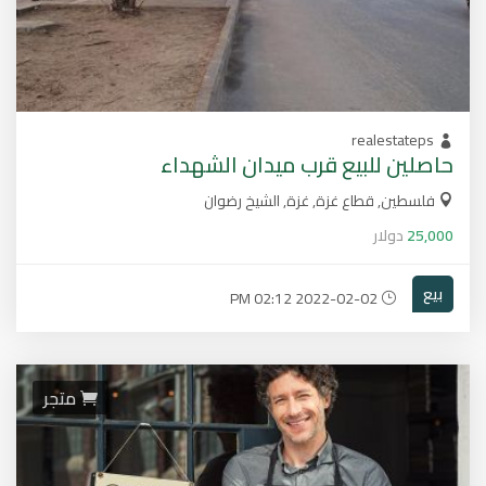
realestateps
حاصلين للبيع قرب ميدان الشهداء
فلسطين, قطاع غزة, غزة, الشيخ رضوان
25,000
دولار
بيع
2022-02-02 02:12 PM
متجر