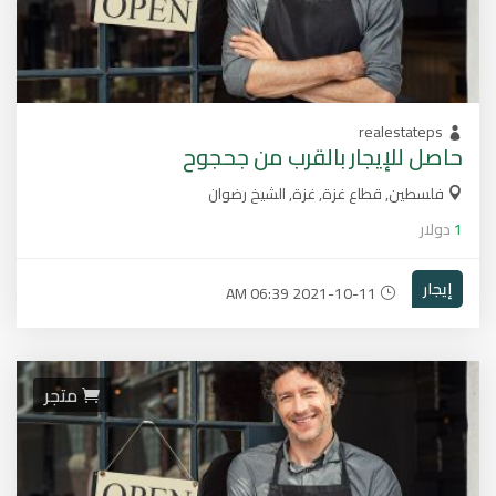
realestateps
حاصل للإيجار بالقرب من جحجوح
فلسطين, قطاع غزة, غزة, الشيخ رضوان
1
دولار
إيجار
2021-10-11 06:39 AM
متجر