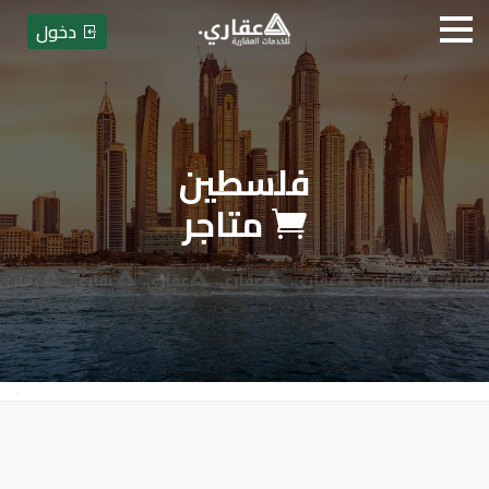
دخول
فلسطين
عقاري للخدمات العقارية - بيع أو
متاجر