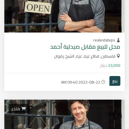
realestateps
محل للبيع مقابل صيدلية أحمد
فلسطين, قطاع غزة, غزة, الشيخ رضوان
23,000
دينار
بيع
2022-08-22 09:40 AM
متجر