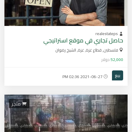
realestateps
حاصل تجاري في موقع استراتيجي
فلسطين, قطاع غزة, غزة, الشيخ رضوان
52,000
دولار
بيع
2021-06-27 02:36 PM
متجر