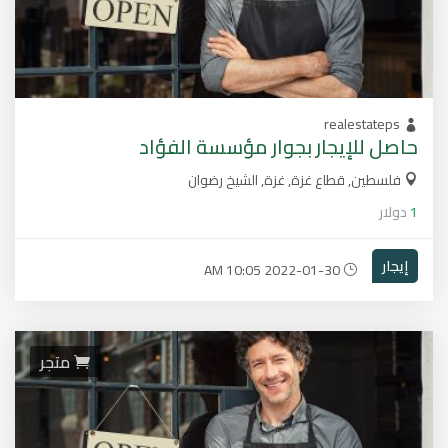
realestateps
حاصل للإيجار بجوار مؤسسة الفؤاد
فلسطين, قطاع غزة, غزة, الشيخ رضوان
1
دولار
إيجار
2022-01-30 10:05 AM
متجر