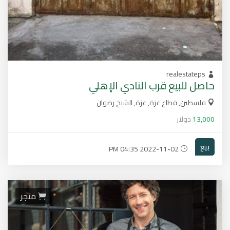
realestateps
حاصل للبيع قرب النادي الإهلي
فلسطين, قطاع غزة, غزة, الشيخ رضوان
13,000
دولار
بيع
2022-11-02 04:35 PM
متجر