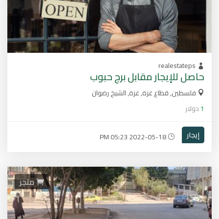
realestateps
حاصل للإيجار مقابل برج حبوب
فلسطين, قطاع غزة, غزة, الشيخ رضوان
1
دولار
إيجار
2022-05-18 05:23 PM
متجر