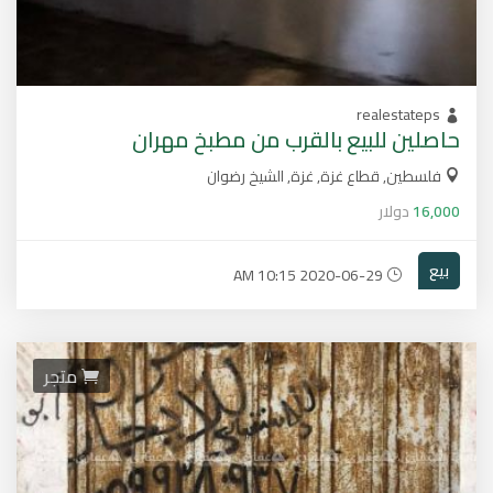
realestateps
حاصلين للبيع بالقرب من مطبخ مهران
فلسطين, قطاع غزة, غزة, الشيخ رضوان
16,000
دولار
بيع
2020-06-29 10:15 AM
متجر