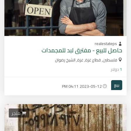
realestateps
حاصل للبيع - مفترق لبد للمجمدات
فلسطين, قطاع غزة, غزة, الشيخ رضوان
1
دولار
بيع
2023-05-12 04:11 PM
متجر