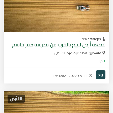
realestateps
قطعة أرض للبيع بالقرب من مدرسة كفر قاسم
فلسطين, قطاع غزة, غزة, الشاطئ
1
دينار
بيع
2022-09-11 05:21 PM
أرض