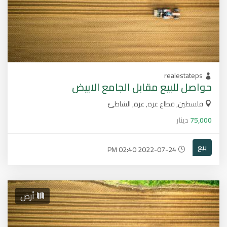
realestateps
حواصل للبيع مقابل الجامع الابيض
فلسطين, قطاع غزة, غزة, الشاطئ
75,000
دينار
بيع
2022-07-24 02:40 PM
أرض