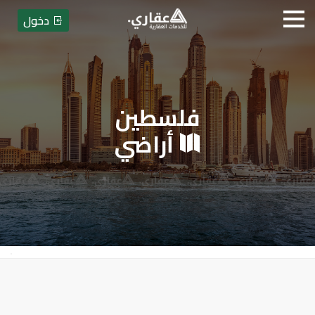
دخول
فلسطين
عقاري للخدمات العقارية - بيع أو
أراضي