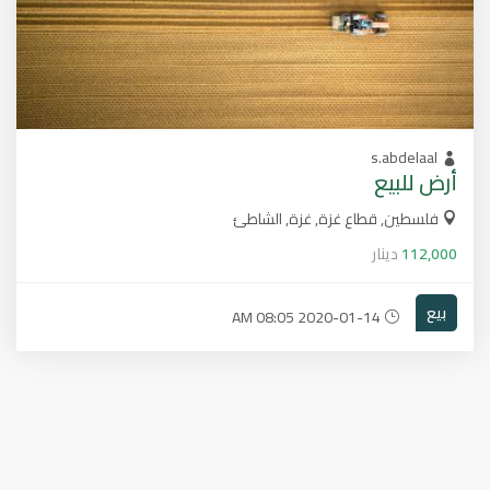
s.abdelaal
أرض للبيع
فلسطين, قطاع غزة, غزة, الشاطئ
112,000
دينار
بيع
2020-01-14 08:05 AM