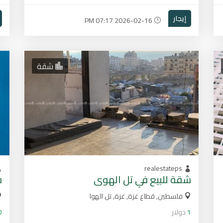
إيجار
2026-02-16 07:17 PM
شقة
realestateps
شقة للبيع في تل الهوى
ش
فلسطين, قطاع غزة, غزة, تل الهوا
1
دولار
0