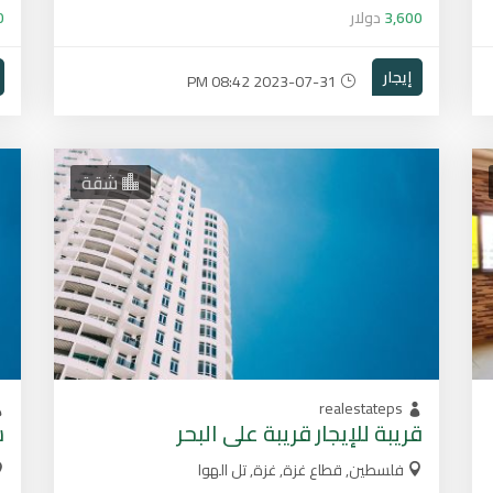
3,600
دولار
0
إيجار
2023-07-31 08:42 PM
شقة
realestateps
قريبة للإيجار قريبة على البحر
ش
فلسطين, قطاع غزة, غزة, تل الهوا