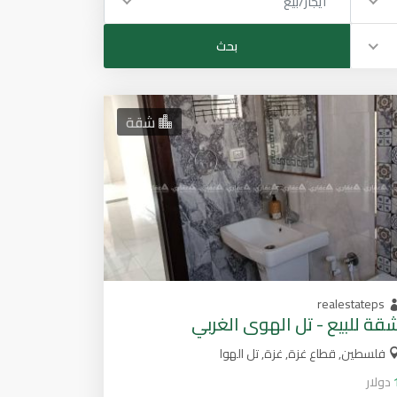
ايجار/بيع
شقة
realestateps
قة للبيع - تل الهوى الغربي
فلسطين, قطاع غزة, غزة, تل الهوا
دولار