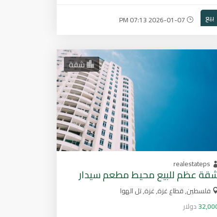
بيع
2026-01-07 07:13 PM
شقة
realestateps
قة عظم للبيع محيط مطعم سيدار
فلسطين, قطاع غزة, غزة, تل الهوا
32,00
دولار