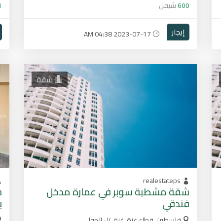
600
شيقل
1
إيجار
2023-07-17 04:38 AM
شقة
realestateps
شقة مشطبة سوبر في عمارة مدخل
ش
فندقي
ب
فلسطين, قطاع غزة, غزة, تل الهوا