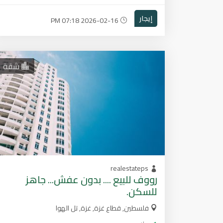
إيجار
2026-02-16 07:18 PM
شقة
realestateps
رووف للبيع .... بدون عفش... جاهز
للسكن.
فلسطين, قطاع غزة, غزة, تل الهوا