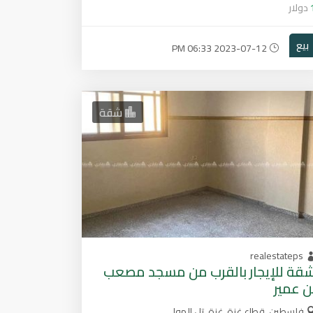
دولار
بيع
2023-07-12 06:33 PM
شقة
realestateps
قة للإيجار بالقرب من مسجد مصعب
ن عمير
فلسطين, قطاع غزة, غزة, تل الهوا