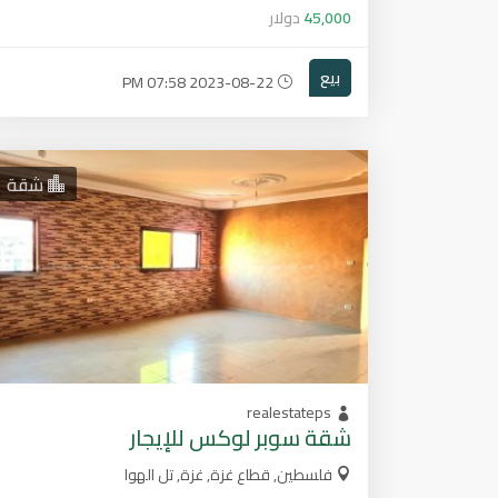
45,000
دولار
بيع
2023-08-22 07:58 PM
شقة
realestateps
شقة سوبر لوكس للإيجار
فلسطين, قطاع غزة, غزة, تل الهوا