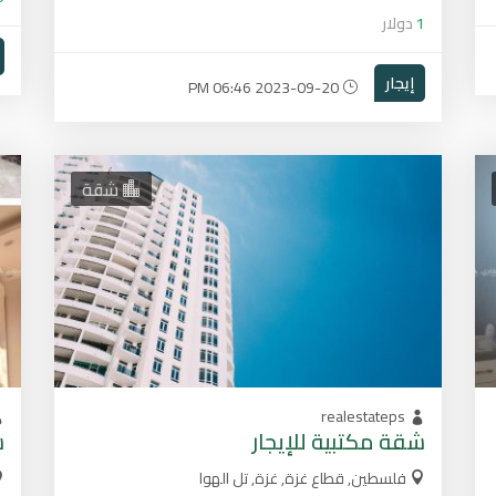
1
دولار
إيجار
2023-09-20 06:46 PM
شقة
realestateps
شقة مكتبية للإيجار
ش
فلسطين, قطاع غزة, غزة, تل الهوا