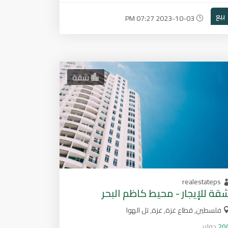
بيع
2023-10-03 07:27 PM
شقة
realestateps
قة للإيجار - محيط كاظم البحر
فلسطين, قطاع غزة, غزة, تل الهوا
20
دولار