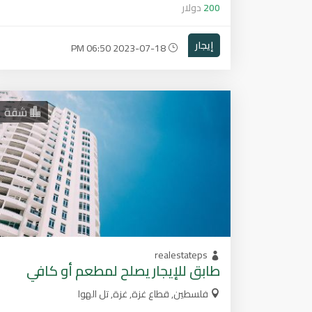
200
دولار
إيجار
2023-07-18 06:50 PM
شقة
realestateps
طابق للإيجار يصلح لمطعم أو كافي
فلسطين, قطاع غزة, غزة, تل الهوا