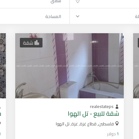
شقق
لة
المساحة
شقة
realestateps
شقة للبيع - تل الهوا
ش
فلسطين, قطاع غزة, غزة, تل الهوا
1
دولار
1