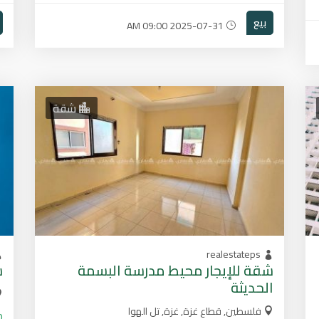
بيع
2025-07-31 09:00 AM
شقة
realestateps
شقة للإيجار محيط مدرسة البسمة
ش
الحديثة
فلسطين, قطاع غزة, غزة, تل الهوا
0