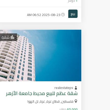
1
دولار
بيع
2025-08-23 06:52 AM
شقة
realestateps
شقة عظم للبيع محيط جامعة الأزهر
فلسطين, قطاع غزة, غزة, تل الهوا
65,000
دولار