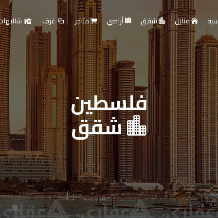
سية
منازل
شقق
أراضي
متاجر
غرف
شاليهات
فلسطين
ارية - بيع أو تأجير عقار
شقق