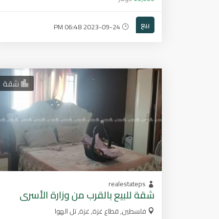
بيع
2023-09-24 06:48 PM
شقة
realestateps
شقة للبيع بالقرب من وزارة الأسرى
فلسطين, قطاع غزة, غزة, تل الهوا