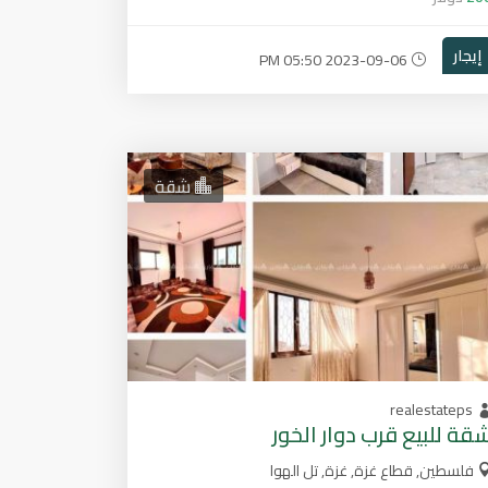
إيجار
2023-09-06 05:50 PM
شقة
realestateps
قة للبيع قرب دوار الخور
فلسطين, قطاع غزة, غزة, تل الهوا