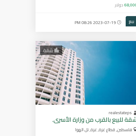
68,00
دولار
بيع
2023-07-19 08:26 PM
شقة
realestateps
قة للبيع بالقرب من وزارة الأسرى.
فلسطين, قطاع غزة, غزة, تل الهوا