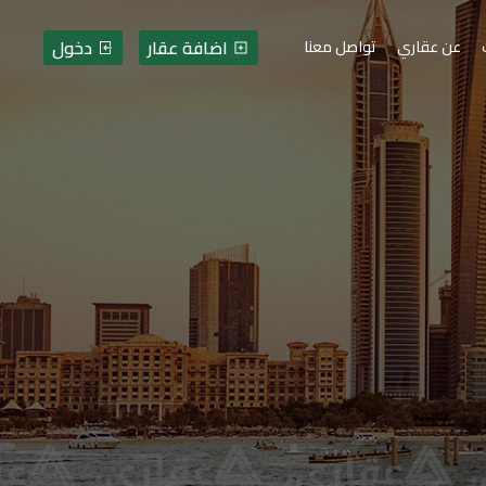
اضافة عقار
دخول
عن عقاري
تواصل معنا
ات - فلسطين - قطاع غزة -