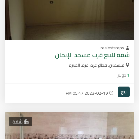
realestateps
شقة للبيع قرب مسجد الإيمان
فلسطين, قطاع غزة, غزة, الصبرة
1
دولار
بيع
2023-02-19 05:47 PM
شقة