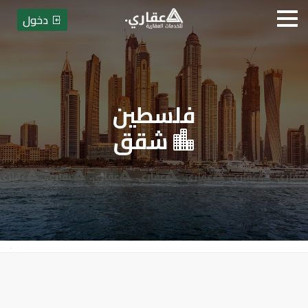
دخول
فلسطين
عقاري للخدمات العقارية - بيع أو
شقق