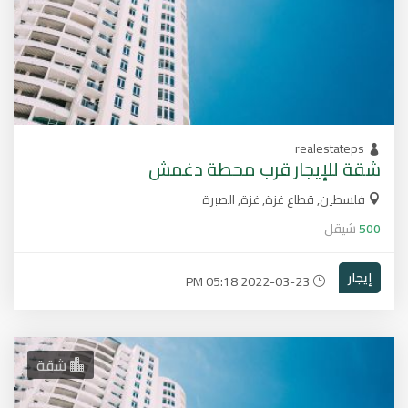
realestateps
شقة للإيجار قرب محطة دغمش
فلسطين, قطاع غزة, غزة, الصبرة
500
شيقل
إيجار
2022-03-23 05:18 PM
شقة