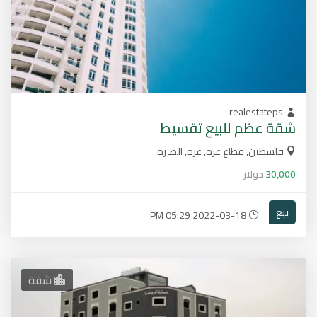
realestateps
شقة عظم للبيع تقسيط
فلسطين, قطاع غزة, غزة, الصبرة
30,000
دولار
بيع
2022-03-18 05:29 PM
شقة