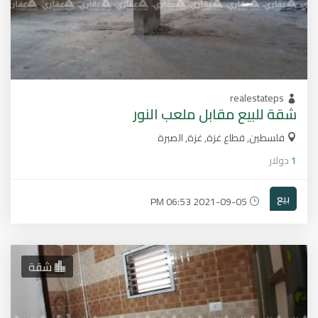
realestateps
شقة للبيع مقابل ملعب النور
فلسطين, قطاع غزة, غزة, الصبرة
1
دولار
بيع
2021-09-05 06:53 PM
شقة