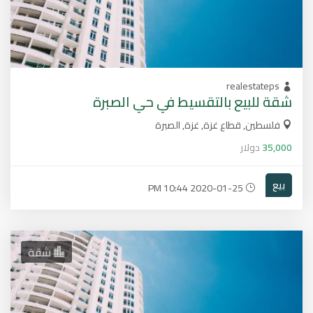
realestateps
شقة للبيع بالتقسيط في حي الصبرة
فلسطين, قطاع غزة, غزة, الصبرة
35,000
دولار
بيع
2020-01-25 10:44 PM
شقة