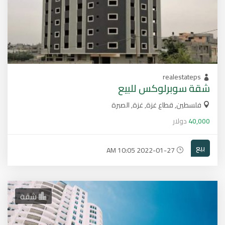
realestateps
شقة سوبرلوكس للبيع
فلسطين, قطاع غزة, غزة, الصبرة
40,000
دولار
بيع
2022-01-27 10:05 AM
شقة