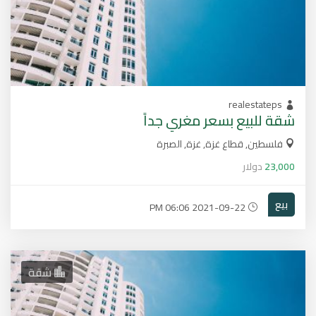
realestateps
شقة للبيع بسعر مغري جداً
فلسطين, قطاع غزة, غزة, الصبرة
23,000
دولار
بيع
2021-09-22 06:06 PM
شقة