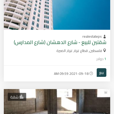
realestateps
شقتين للبيع - شارع الدهشان (شارع المدارس)
فلسطين, قطاع غزة, غزة, الصبرة
1
دولار
بيع
2021-09-18 09:59 AM
شقة