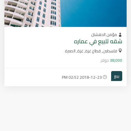
مؤمن الدهشان
شقه للبيع في عماره
فلسطين, قطاع غزة, غزة, الصبرة
38,000
دولار
بيع
2018-12-23 02:52 PM