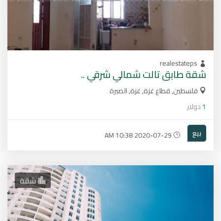
realestateps
شقة طابق تالت شمالي شرقي ..
فلسطين, قطاع غزة, غزة, الصبرة
1
دولار
بيع
2020-07-29 10:38 AM
شقة