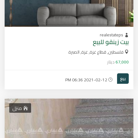
realestateps
بيت زينقو للبيع
فلسطين, قطاع غزة, غزة, الصبرة
67,000
دينار
بيع
2021-02-12 06:36 PM
منزل