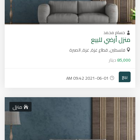
حسام محمد
منزل أرضي للبيع
فلسطين, قطاع غزة, غزة, الصبرة
85,000
دينار
بيع
2021-06-01 09:42 AM
منزل