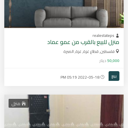
realestateps
منزل للبيع بالقرب من عمو عماد
فلسطين, قطاع غزة, غزة, الصبرة
50,000
دينار
بيع
2022-05-18 05:19 PM
منزل