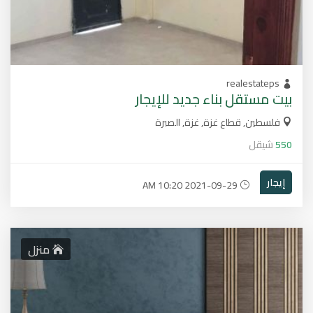
realestateps
بيت مستقل بناء جديد للإيجار
فلسطين, قطاع غزة, غزة, الصبرة
550
شيقل
إيجار
2021-09-29 10:20 AM
منزل