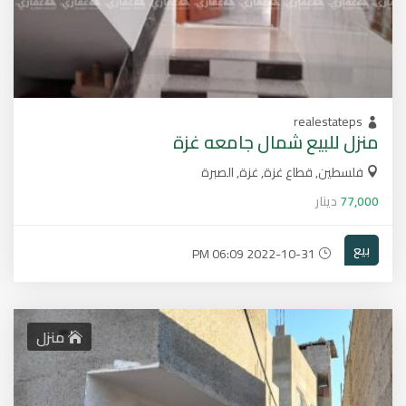
realestateps
منزل للبيع شمال جامعه غزة
فلسطين, قطاع غزة, غزة, الصبرة
77,000
دينار
بيع
2022-10-31 06:09 PM
منزل