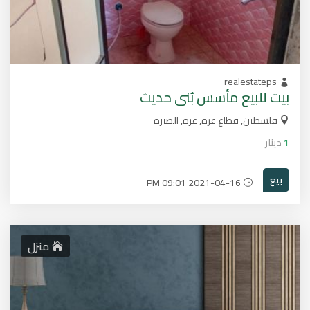
realestateps
بيت للبيع مأسس بُنى حديث
فلسطين, قطاع غزة, غزة, الصبرة
1
دينار
بيع
2021-04-16 09:01 PM
منزل