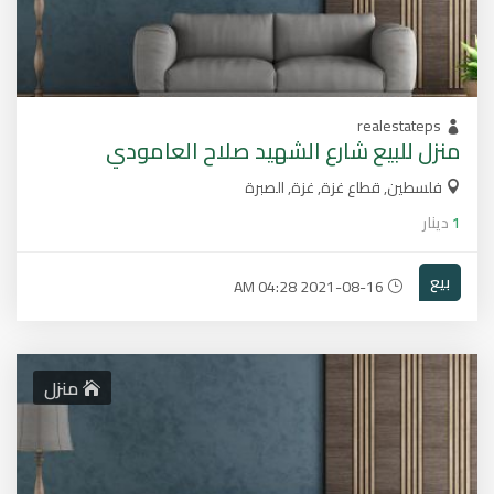
realestateps
منزل للبيع شارع الشهيد صلاح العامودي
فلسطين, قطاع غزة, غزة, الصبرة
1
دينار
بيع
2021-08-16 04:28 AM
منزل