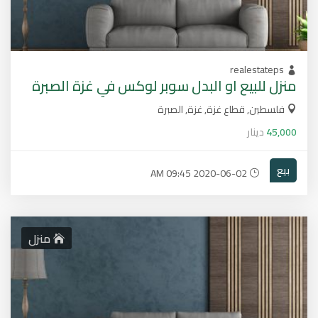
realestateps
منزل للبيع او البدل سوبر لوكس في غزة الصبرة
فلسطين, قطاع غزة, غزة, الصبرة
45,000
دينار
بيع
2020-06-02 09:45 AM
منزل