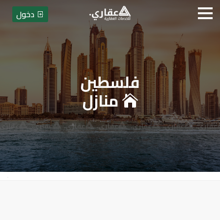
دخول
فلسطين
عقاري للخدمات العقارية - بيع أو
منازل