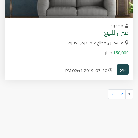
محمود
منزل للبيع
فلسطين, قطاع غزة, غزة, الصبرة
150,000
دينار
بيع
2019-07-30 02:41 PM
2
1