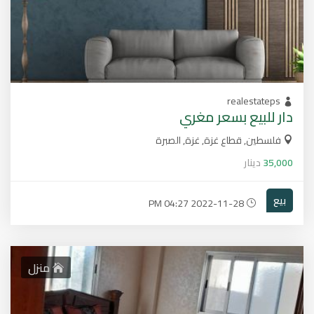
realestateps
دار للبيع بسعر مغري
فلسطين, قطاع غزة, غزة, الصبرة
35,000
دينار
بيع
2022-11-28 04:27 PM
منزل