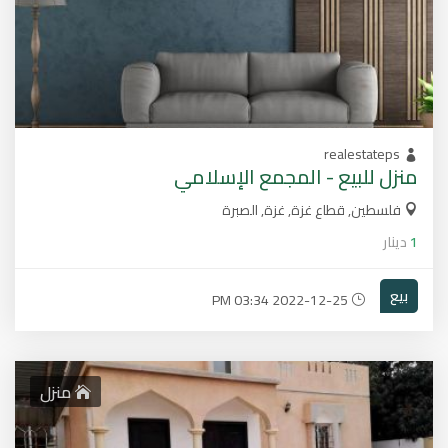
realestateps
منزل للبيع - المجمع الإسلامي
فلسطين, قطاع غزة, غزة, الصبرة
1
دينار
بيع
2022-12-25 03:34 PM
منزل