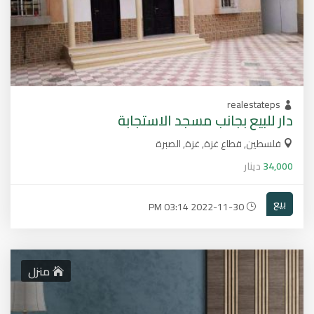
realestateps
دار للبيع بجانب مسجد الاستجابة
فلسطين, قطاع غزة, غزة, الصبرة
34,000
دينار
بيع
2022-11-30 03:14 PM
منزل