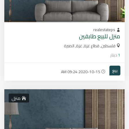
realestateps
منزل للبيع طابقين
فلسطين, قطاع غزة, غزة, الصبرة
1
دينار
بيع
2020-10-15 09:24 AM
منزل