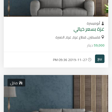
أبوميسرة
غزة بسعر خيالي
فلسطين, قطاع غزة, غزة, الصبرة
59,000
دينار
بيع
2019-11-27 09:36 PM
منزل