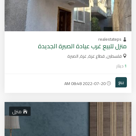
realestateps
منزل للبيع غرب عيادة الصبرة الجديدة
فلسطين, قطاع غزة, غزة, الصبرة
1
دينار
بيع
2022-07-20 08:48 AM
منزل