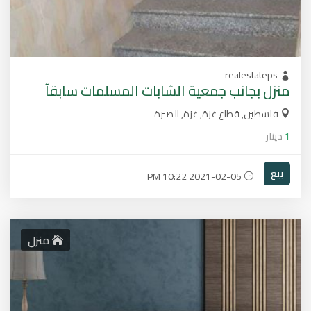
realestateps
منزل بجانب جمعية الشابات المسلمات سابقآ
فلسطين, قطاع غزة, غزة, الصبرة
1
دينار
بيع
2021-02-05 10:22 PM
منزل