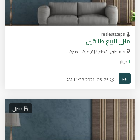
realestateps
منزل للبيع طابقين
فلسطين, قطاع غزة, غزة, الصبرة
1
دينار
بيع
2021-06-26 11:38 AM
منزل