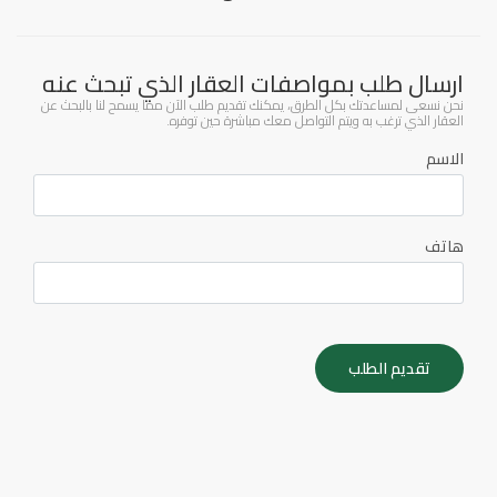
ارسال طلب بمواصفات العقار الذي تبحث عنه
نحن نسعى لمساعدتك بكل الطرق، يمكنك تقديم طلب الآن مما يسمح لنا بالبحث عن
العقار الذي ترغب به ويتم التواصل معك مباشرة حين توفره.
الاسم
هاتف
تقديم الطلب