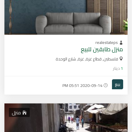
realestateps
منزل طابقين للبيع
فلسطين, قطاع غزة, غزة, شارع الوحدة
1
دينار
بيع
2020-09-14 05:51 PM
منزل