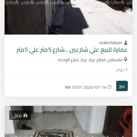
realestateps
عمارة للبيع علي شارعين ...شارع 5متر علي 5متر
فلسطين, قطاع غزة, غزة, شارع الوحدة
1
دولار
بيع
2020-07-14 10:51 AM
منزل