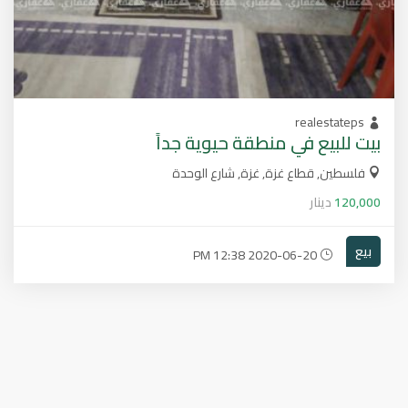
realestateps
بيت للبيع في منطقة حيوية جداً
فلسطين, قطاع غزة, غزة, شارع الوحدة
120,000
دينار
بيع
2020-06-20 12:38 PM