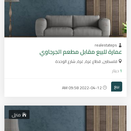
realestateps
عمارة للبيع مقابل مطعم الجرجاوي
فلسطين, قطاع غزة, غزة, شارع الوحدة
1
دينار
بيع
2022-04-12 09:58 AM
منزل