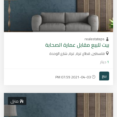
realestateps
بيت للبيع مقابل عمارة الصحابة
فلسطين, قطاع غزة, غزة, شارع الوحدة
1
دينار
بيع
2021-04-03 07:59 PM
منزل