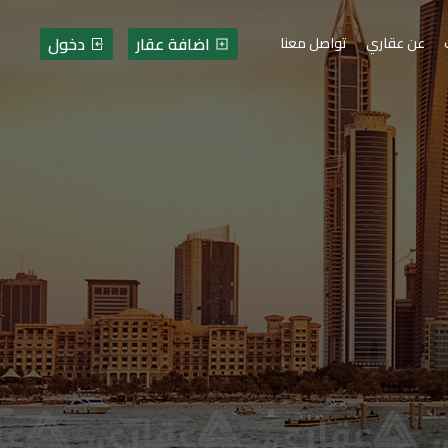
اضافة عقار
دخول
عن عقاري
تواصل معنا
ات - فلسطين - قطاع غزة -