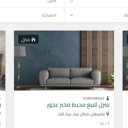
منازل
لة
المساحة
منزل
realestateps
منزل للبيع محيط مخبز عجور
ب
فلسطين, قطاع غزة, غزة, البلد
1
دينار
1