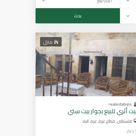
ايجار/بيع
منزل
realestateps
يت أثري للبيع بجوار بيت ستي
فلسطين, قطاع غزة, غزة, البلد
دينار