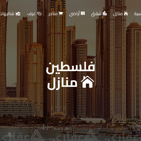
سية
منازل
شقق
أراضي
متاجر
غرف
شاليهات
فلسطين
ارية - بيع أو تأجير عقار
منازل