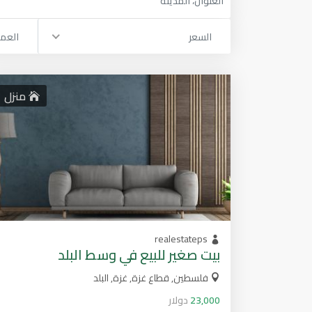
السعر
العم
منزل
realestateps
بيت صغير للبيع في وسط البلد
فلسطين, قطاع غزة, غزة, البلد
23,000
دولار