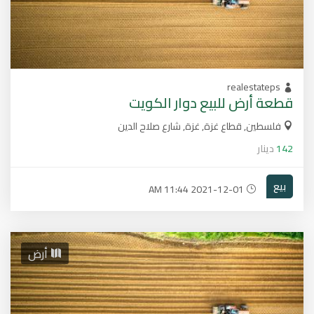
realestateps
قطعة أرض للبيع دوار الكويت
فلسطين, قطاع غزة, غزة, شارع صلاح الدين
142
دينار
بيع
2021-12-01 11:44 AM
أرض