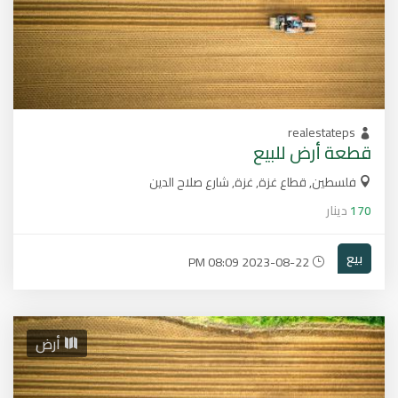
realestateps
قطعة أرض للبيع
فلسطين, قطاع غزة, غزة, شارع صلاح الدين
170
دينار
بيع
2023-08-22 08:09 PM
أرض