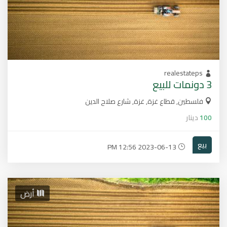
realestateps
3 دونمات للبيع
فلسطين, قطاع غزة, غزة, شارع صلاح الدين
100
دينار
بيع
2023-06-13 12:56 PM
أرض