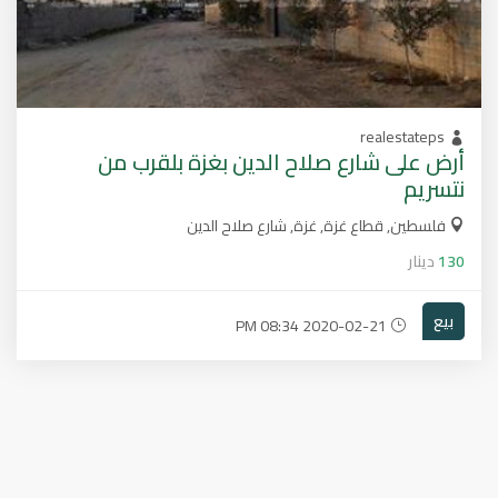
realestateps
أرض على شارع صلاح الدين بغزة بلقرب من
نتسريم
فلسطين, قطاع غزة, غزة, شارع صلاح الدين
130
دينار
بيع
2020-02-21 08:34 PM