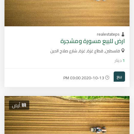
realestateps
ارض للبيع مسورة ومشجرة
فلسطين, قطاع غزة, غزة, شارع صلاح الدين
1
دينار
بيع
2020-10-13 03:00 PM
أرض