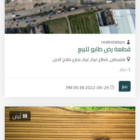
realestateps
قطعة رض طابو للبيع
فلسطين, قطاع غزة, غزة, شارع صلاح الدين
1
دينار
بيع
2022-09-29 05:38 PM
أرض