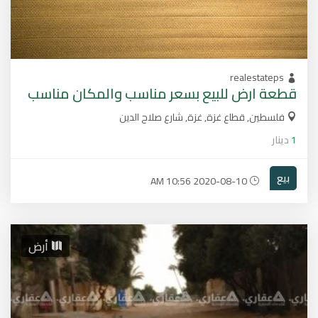
realestateps
قطعة ارض للبيع بسعر مناسب والمكان مناسب
فلسطين, قطاع غزة, غزة, شارع صلاح الدين
1
دينار
بيع
2020-08-10 10:56 AM
أرض