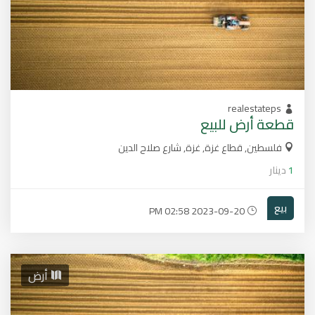
realestateps
قطعة أرض للبيع
فلسطين, قطاع غزة, غزة, شارع صلاح الدين
1
دينار
بيع
2023-09-20 02:58 PM
أرض