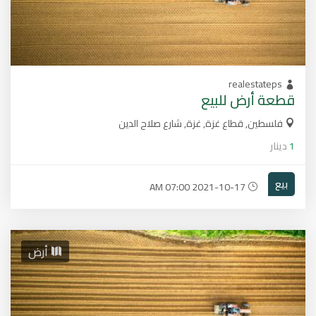
realestateps
قطعة أرض للبيع
فلسطين, قطاع غزة, غزة, شارع صلاح الدين
1
دينار
بيع
2021-10-17 07:00 AM
أرض