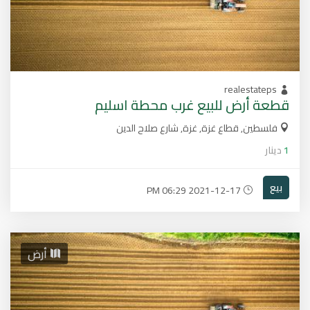
realestateps
قطعة أرض للبيع غرب محطة اسليم
فلسطين, قطاع غزة, غزة, شارع صلاح الدين
1
دينار
بيع
2021-12-17 06:29 PM
أرض