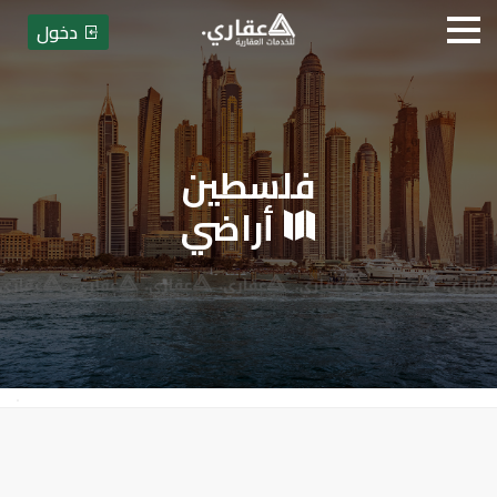
دخول
فلسطين
عقاري للخدمات العقارية - بيع أو
أراضي