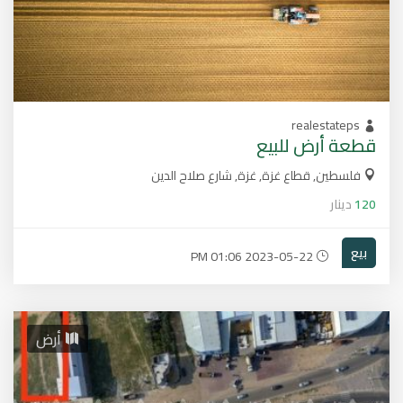
realestateps
قطعة أرض للبيع
فلسطين, قطاع غزة, غزة, شارع صلاح الدين
120
دينار
بيع
2023-05-22 01:06 PM
أرض