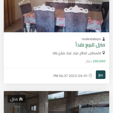
realestateps
منزل للبيع نقداً
فلسطين, قطاع غزة, غزة, شارع يافا
200,000
دينار
بيع
2023-03-01 04:37 PM
منزل