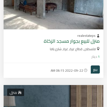
realestateps
منزل للبيع بجوار مسجد الزكاة
فلسطين, قطاع غزة, غزة, شارع يافا
1
دينار
بيع
2022-09-22 06:15 AM
منزل