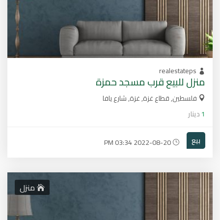
realestateps
منزل للبيع قرب مسجد حمزة
فلسطين, قطاع غزة, غزة, شارع يافا
1
دينار
بيع
2022-08-20 03:34 PM
منزل