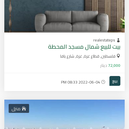
realestateps
بيت للبيع شمال مسجد المحطة
فلسطين, قطاع غزة, غزة, شارع يافا
72,000
دينار
بيع
2022-06-04 08:33 PM
منزل