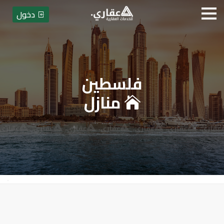
دخول
فلسطين
عقاري للخدمات العقارية - بيع أو
منازل