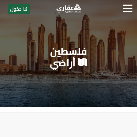
دخول
فلسطين
عقاري للخدمات العقارية - بيع أو
أراضي