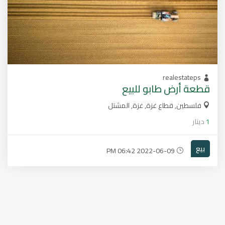
realestateps
قطعة أرض طابو للبيع
فلسطين, قطاع غزة, غزة, المشتل
1
دينار
بيع
2022-06-09 06:42 PM