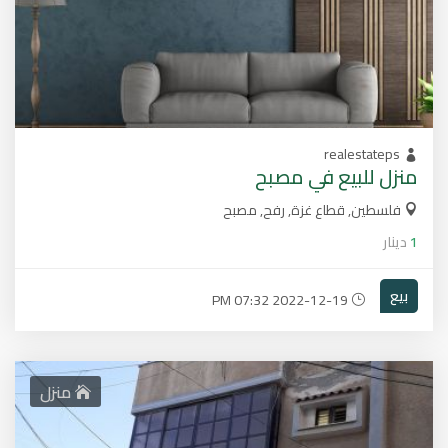
realestateps
منزل للبيع في مصبح
فلسطين, قطاع غزة, رفح, مصبح
1
دينار
بيع
2022-12-19 07:32 PM
منزل