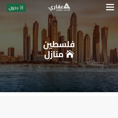
دخول
فلسطين
عقاري للخدمات العقارية - بيع أو
منازل