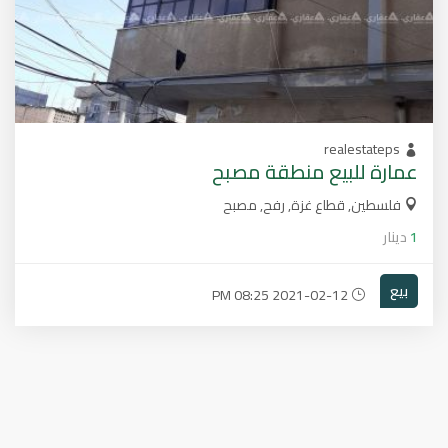
realestateps
فلسطين, قطاع غزة, رفح, مصبح
1
دينار
بيع
2021-02-12 08:25 PM