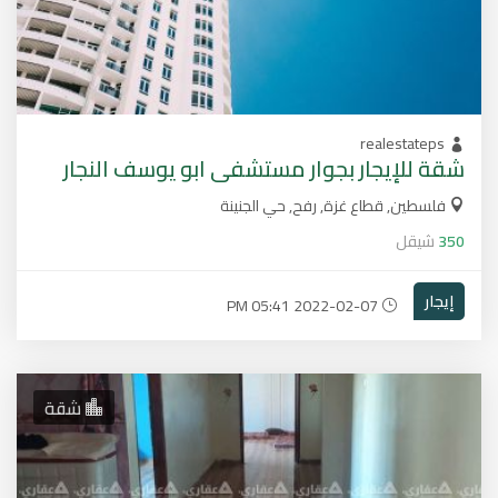
realestateps
شقة للإيجار بجوار مستشفى ابو يوسف النجار
فلسطين, قطاع غزة, رفح, حي الجنينة
350
شيقل
إيجار
2022-02-07 05:41 PM
شقة