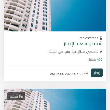
realestateps
شقة واسعة للإيجار
فلسطين, قطاع غزة, رفح, حي الجنينة
400
شيقل
إيجار
2023-07-29 05:00 AM
شقة