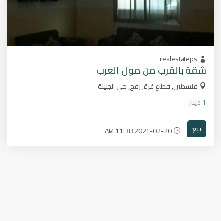
realestateps
شقة بالقرب من مول العرب
فلسطين, قطاع غزة, رفح, حي الجنينة
1
دينار
بيع
2021-02-20 11:38 AM