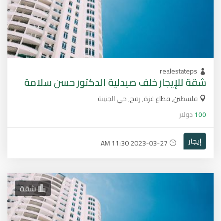
realestateps
شقة للإيجار خلف صيدلية الدكتور حسن سلامة
فلسطين, قطاع غزة, رفح, حي الجنينة
100
دولار
إيجار
2023-03-27 11:30 AM
شقة