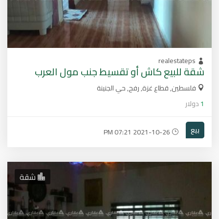
realestateps
شقة للبيع كاش أو تقسيط جنب مول العرب
فلسطين, قطاع غزة, رفح, حي الجنينة
1
دولار
بيع
2021-10-26 07:21 PM
شقة