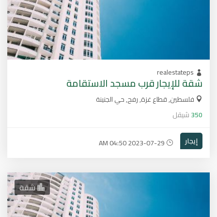
realestateps
شقة للإيجار قرب مسجد الاستقامة
فلسطين, قطاع غزة, رفح, حي الجنينة
350
شيقل
إيجار
2023-07-29 04:50 AM
شقة