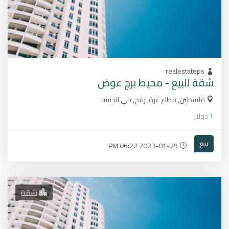
realestateps
شقة للبيع - محيط برج عوض
فلسطين, قطاع غزة, رفح, حي الجنينة
1
دولار
بيع
2023-01-29 06:22 PM
شقة