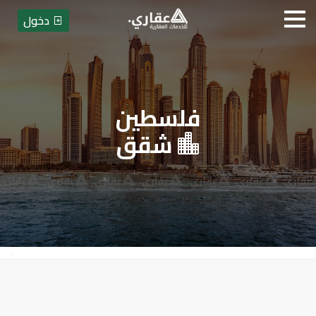
دخول
فلسطين
عقاري للخدمات العقارية - بيع أو
شقق