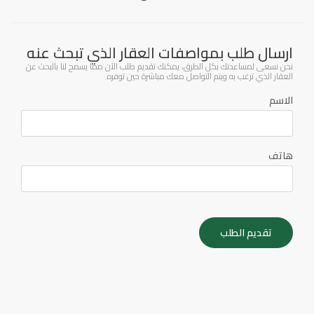
ارسال طلب بمواصفات العقار الذي تبحث عنه
نحن نسعى لمساعدتك بكل الطرق، يمكنك تقديم طلب الآن مما يسمح لنا بالبحث عن
العقار الذي ترغب به ويتم التواصل معك مباشرة حين توفره.
الاسم
هاتف
تقديم الطلب