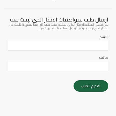
ارسال طلب بمواصفات العقار الذي تبحث عنه
نحن نسعى لمساعدتك بكل الطرق، يمكنك تقديم طلب الآن مما يسمح لنا بالبحث عن
العقار الذي ترغب به ويتم التواصل معك مباشرة حين توفره.
الاسم
هاتف
تقديم الطلب