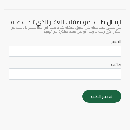
ارسال طلب بمواصفات العقار الذي تبحث عنه
نحن نسعى لمساعدتك بكل الطرق، يمكنك تقديم طلب الآن مما يسمح لنا بالبحث عن
العقار الذي ترغب به ويتم التواصل معك مباشرة حين توفره.
الاسم
هاتف
تقديم الطلب