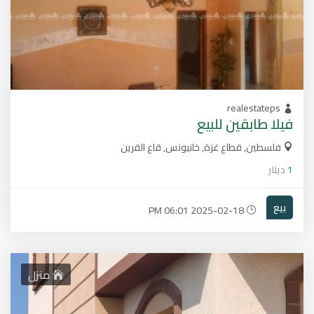
realestateps
فيلا طابقين للبيع
فلسطين, قطاع غزة, خانيونس, قاع القرين
1
دينار
بيع
2025-02-18 06:01 PM
منزل