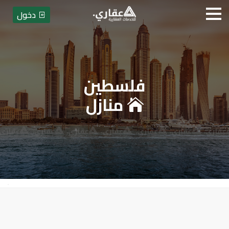
دخول
فلسطين
عقاري للخدمات العقارية - بيع أ
منازل