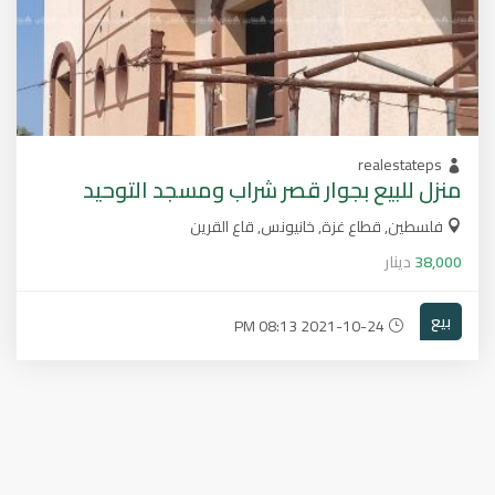
realestateps
منزل للبيع بجوار قصر شراب ومسجد التوحيد
فلسطين, قطاع غزة, خانيونس, قاع القرين
38,000
دينار
بيع
2021-10-24 08:13 PM