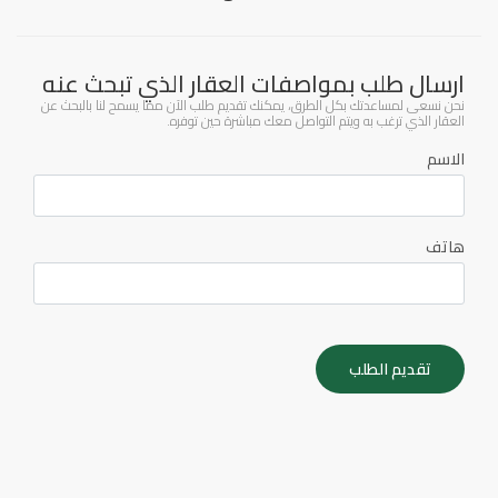
ارسال طلب بمواصفات العقار الذي تبحث عنه
نحن نسعى لمساعدتك بكل الطرق، يمكنك تقديم طلب الآن مما يسمح لنا بالبحث عن
العقار الذي ترغب به ويتم التواصل معك مباشرة حين توفره.
الاسم
هاتف
تقديم الطلب