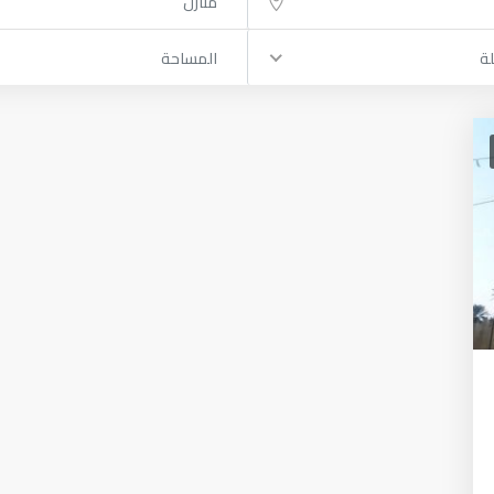
منازل
لة
المساحة