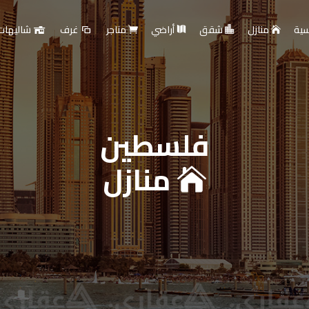
سية
منازل
شقق
أراضي
متاجر
غرف
شاليهات
فلسطين
ارية - بيع أو تأجير عقا
منازل