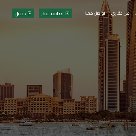
اضافة عقار
دخول
عن عقاري
تواصل معنا
رات - فلسطين - قطاع غزة 