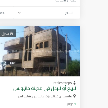
السعر
العم
منزل
realestateps
للبيع أو للبدل في مدينة خانيونس
فلسطين, قطاع غزة, خانيونس, شارع البحر
1
دولار