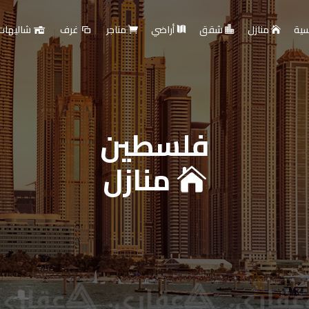
سية
منازل
شقق
أراضي
متاجر
غرف
شاليهات
فلسطين
ارية - بيع أو تأجير عقا
منازل