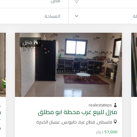
منازل
لة
المساحة
منزل
realestateps
منزل للبيع غرب محطة ابو مطلق
م
٥٠٠ م
فلسطين, قطاع غزة, خانيونس, عبسان الكبيرة
57,000
دينار