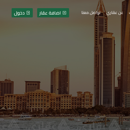
اضافة عقار
دخول
عن عقاري
تواصل معنا
رات - فلسطين - قطاع غزة 