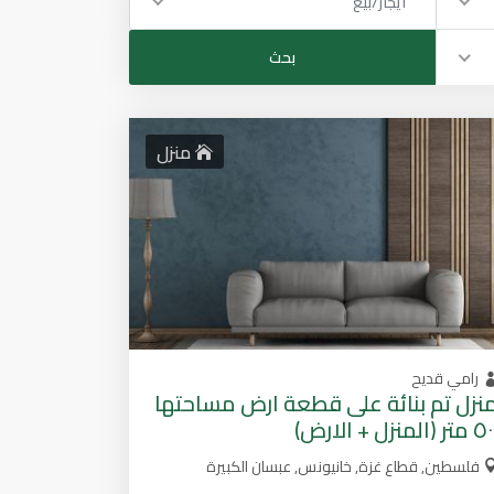
ايجار/بيع
منزل
رامي قديح
نزل تم بنائة على قطعة ارض مساحتها
تر (المنزل + الارض)
فلسطين, قطاع غزة, خانيونس, عبسان الكبيرة