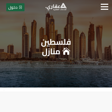
دخول
فلسطين
عقاري للخدمات العقارية - بيع أ
منازل