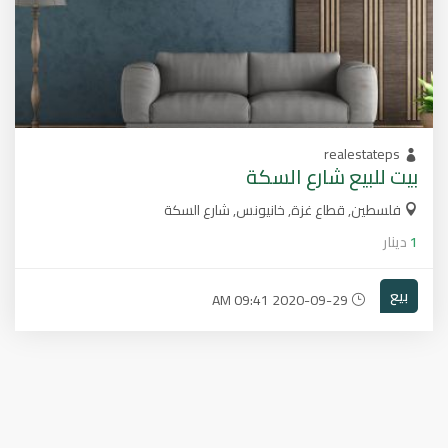
realestateps
بيت للبيع شارع السكة
فلسطين, قطاع غزة, خانيونس, شارع السكة
1
دينار
بيع
2020-09-29 09:41 AM