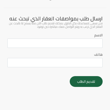
ارسال طلب بمواصفات العقار الذي تبحث عنه
نحن نسعى لمساعدتك بكل الطرق، يمكنك تقديم طلب الآن مما يسمح لنا بالبحث عن
العقار الذي ترغب به ويتم التواصل معك مباشرة حين توفره.
الاسم
هاتف
تقديم الطلب