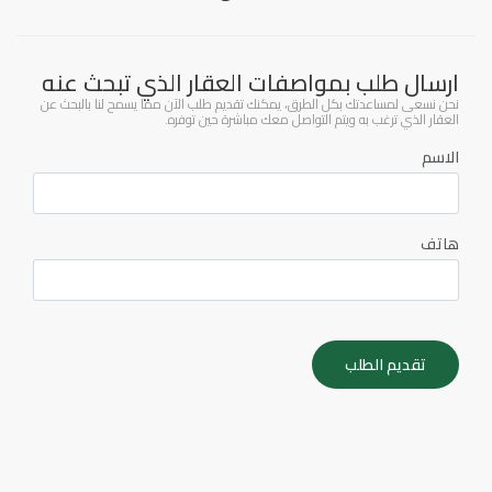
ارسال طلب بمواصفات العقار الذي تبحث عنه
نحن نسعى لمساعدتك بكل الطرق، يمكنك تقديم طلب الآن مما يسمح لنا بالبحث عن
العقار الذي ترغب به ويتم التواصل معك مباشرة حين توفره.
الاسم
هاتف
تقديم الطلب