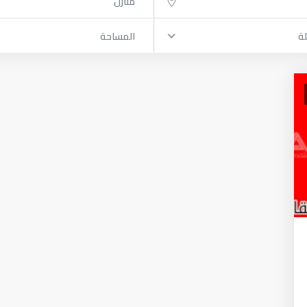
منازل
لة
المساحة