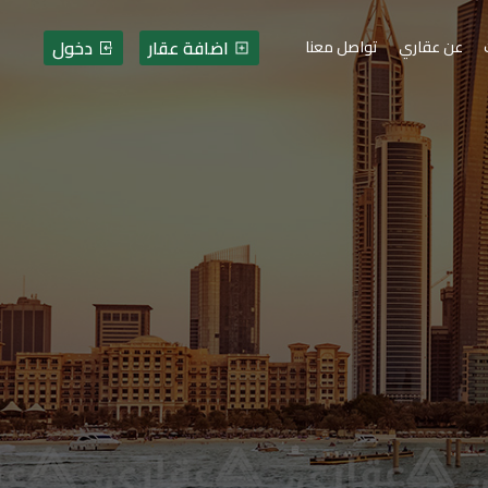
اضافة عقار
دخول
عن عقاري
تواصل معنا
ات - فلسطين - قطاع غزة -