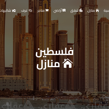
سية
منازل
شقق
أراضي
متاجر
غرف
شاليهات
فلسطين
ارية - بيع أو تأجير عقار
منازل