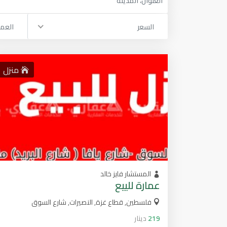
السعر
العم
منزل
المستشار فايز خالد
عمارة للييع
فلسطين, قطاع غزة, النصيرات, شارع السوق
219
دينار