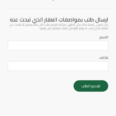
ارسال طلب بمواصفات العقار الذي تبحث عنه
نحن نسعى لمساعدتك بكل الطرق، يمكنك تقديم طلب الآن مما يسمح لنا بالبحث عن
العقار الذي ترغب به ويتم التواصل معك مباشرة حين توفره.
الاسم
هاتف
تقديم الطلب