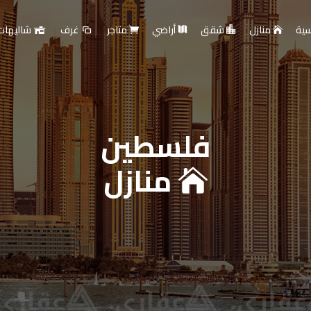
سية
منازل
شقق
أراضي
متاجر
غرف
شاليهات
قارية
فلسطين
منازل