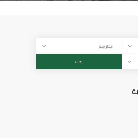
ايجار/بيع
بة