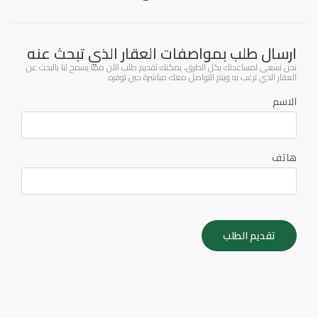
ارسال طلب بمواصفات العقار الذي تبحث عنه
نحن نسعى لمساعدتك بكل الطرق، يمكنك تقديم طلب الآن مما يسمح لنا بالبحث عن
العقار الذي ترغب به ويتم التواصل معك مباشرة حين توفره.
الاسم
هاتف
تقديم الطلب