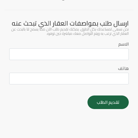
ارسال طلب بمواصفات العقار الذي تبحث عنه
نحن نسعى لمساعدتك بكل الطرق، يمكنك تقديم طلب الآن مما يسمح لنا بالبحث عن
العقار الذي ترغب به ويتم التواصل معك مباشرة حين توفره.
الاسم
هاتف
تقديم الطلب