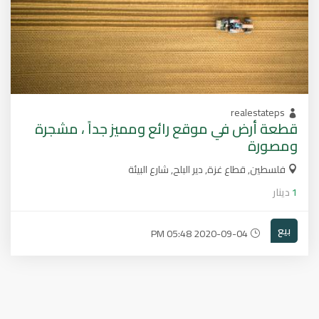
realestateps
قطعة أرض في موقع رائع ومميز جداً ، مشجرة
ومصورة
فلسطين, قطاع غزة, دير البلح, شارع البيئة
1
دينار
بيع
2020-09-04 05:48 PM