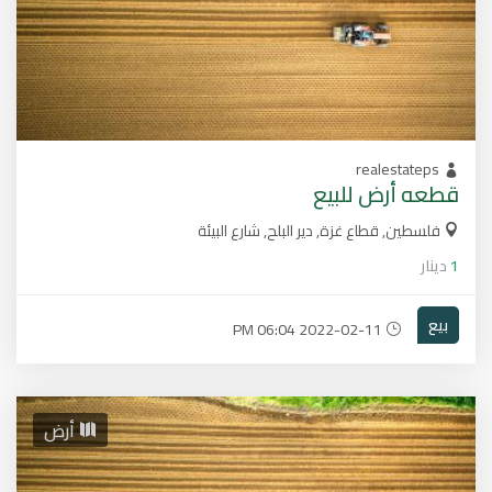
realestateps
قطعه أرض للبيع
فلسطين, قطاع غزة, دير البلح, شارع البيئة
1
دينار
بيع
2022-02-11 06:04 PM
أرض