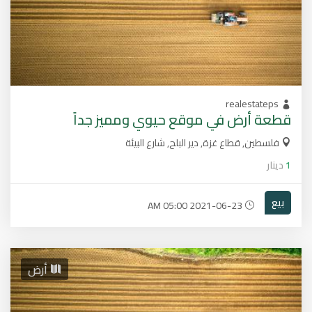
realestateps
قطعة أرض في موقع حيوي ومميز جداً
فلسطين, قطاع غزة, دير البلح, شارع البيئة
1
دينار
بيع
2021-06-23 05:00 AM
أرض