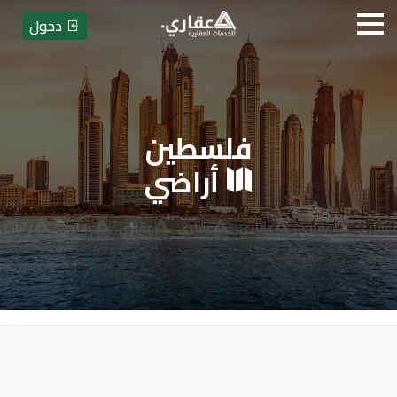
دخول
فلسطين
عقاري للخدمات العقارية - بيع أو
أراضي