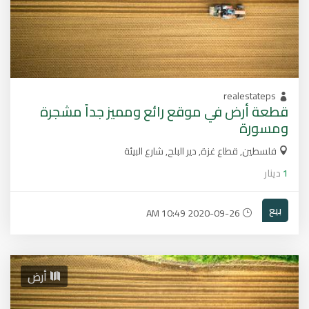
realestateps
قطعة أرض في موقع رائع ومميز جداً مشجرة
ومسورة
فلسطين, قطاع غزة, دير البلح, شارع البيئة
1
دينار
بيع
2020-09-26 10:49 AM
أرض