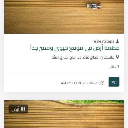
realestateps
قطعة أرض في موقع حيوي ومميز جداً
فلسطين, قطاع غزة, دير البلح, شارع البيئة
1
دينار
بيع
2021-06-23 05:00 AM
أرض