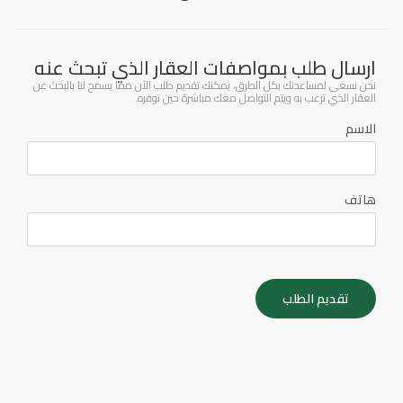
ارسال طلب بمواصفات العقار الذي تبحث عنه
نحن نسعى لمساعدتك بكل الطرق، يمكنك تقديم طلب الآن مما يسمح لنا بالبحث عن
العقار الذي ترغب به ويتم التواصل معك مباشرة حين توفره.
الاسم
هاتف
تقديم الطلب