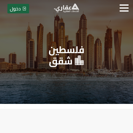
دخول
فلسطين
عقاري للخدمات العقارية - بيع أو
شقق