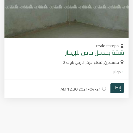
realestateps
شقة بمدخل خاص للإيجار
فلسطين, قطاع غزة, البريج, بلوك 2
1
دولار
إيجار
2021-04-21 12:30 AM