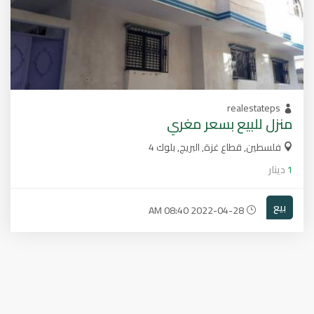
realestateps
منزل للبيع بسعر مغري
فلسطين, قطاع غزة, البريج, بلوك 4
1
دينار
بيع
2022-04-28 08:40 AM