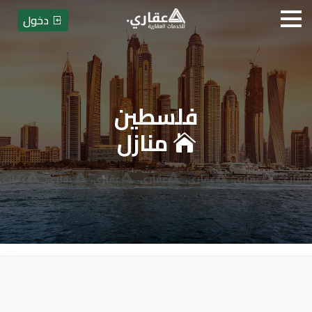
دخول
فلسطين
عقاري للخدمات العقارية - بيع أو
منازل