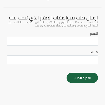
ارسال طلب بمواصفات العقار الذي تبحث عنه
نحن نسعى لمساعدتك بكل الطرق، يمكنك تقديم طلب الآن مما يسمح لنا بالبحث عن
العقار الذي ترغب به ويتم التواصل معك مباشرة حين توفره.
الاسم
هاتف
تقديم الطلب